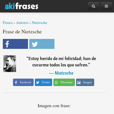
Frases
›
Autores
›
Nietzsche
Frase de Nietzsche
“
Estoy herido de mi felicidad; han de
curarme todos los que sufren.
”
―
Nietzsche
Facebook
Twitter
WhatsApp
Imagen
Imagen con frase: