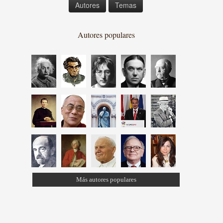
Autores
Temas
Autores populares
Más autores populares