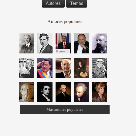
Autores
Temas
Autores populares
Más autores populares