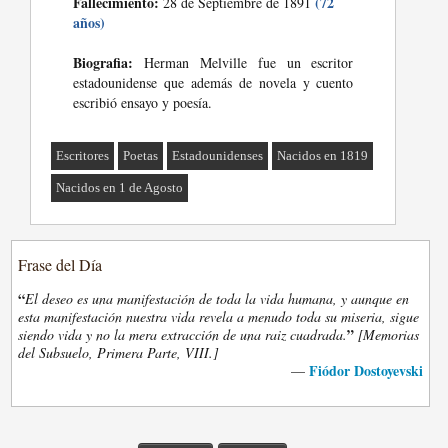
Fallecimiento:
(72
28 de Septiembre de 1891
años)
Biografia:
Herman Melville fue un escritor
estadounidense que además de novela y cuento
escribió ensayo y poesía.
Escritores
Poetas
Estadounidenses
Nacidos en 1819
Nacidos en 1 de Agosto
Frase del Día
“
El deseo es una manifestación de toda la vida humana, y aunque en
esta manifestación nuestra vida revela a menudo toda su miseria, sigue
”
siendo vida y no la mera extracción de una raiz cuadrada.
[Memorias
del Subsuelo, Primera Parte, VIII.]
Fiódor Dostoyevski
—