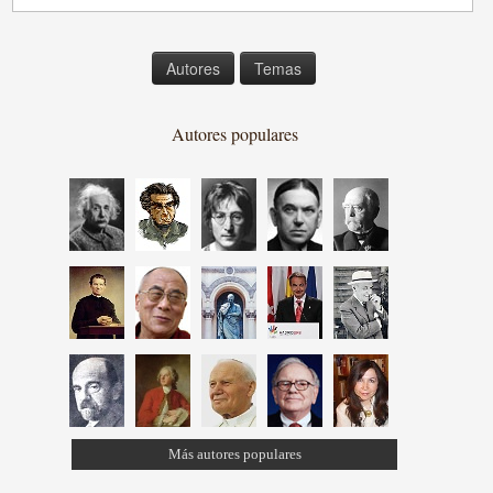
Autores
Temas
Autores populares
Más autores populares