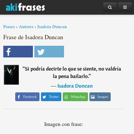
Frases
›
Autores
›
Isadora Duncan
Frase de Isadora Duncan
“
Si podría decirte lo que se siente, no valdría
la pena bailarlo.
”
―
Isadora Duncan
Facebook
Twitter
WhatsApp
Imagen
Imagen con frase: