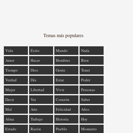
Temas más populares
Vida
Éxito
Mundo
Nada
Amor
Hacer
Hombres
Bien
Tiempo
Dios
Gente
Tener
Verdad
Día
Estar
Poder
Mujer
Libertad
Vivir
Personas
Decir
Ver
Corazón
Saber
Mal
Arte
Felicidad
Años
Alma
Trabajo
Historia
Hoy
Estado
Razón
Pueblo
Momento