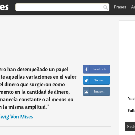
Frases
A
inero han desempeñado un papel
Facebook
e aquellas variaciones en el valor
Twitter
el dinero que surgieron como
ento en la cantidad de dinero,
Imagen
Nac
anecía constante o al menos no
 la misma amplitud.
”
Fall
wig Von Mises
Naci