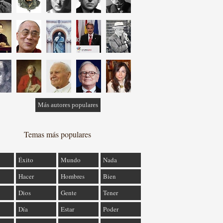
Más autores populares
Temas más populares
Éxito
Mundo
Nada
Hacer
Hombres
Bien
Dios
Gente
Tener
Día
Estar
Poder