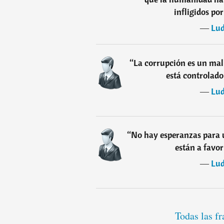
infligidos po
―
Lud
“
La corrupción es un mal
está controlado
―
Lud
“
No hay esperanzas para u
están a favor
―
Lud
Todas las f