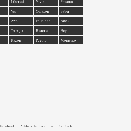
Libertad
Vivir
Personas
Ver
Corazón
Saber
Arte
Felicidad
Años
Trabajo
Historia
Hoy
Razón
Pueblo
Momento
Facebook
Política de Privacidad
Contacto