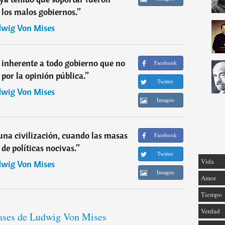
r los malos gobiernos.
”
wig Von Mises
 inherente a todo gobierno que no
Facebook
 por la opinión pública.
”
Twitter
wig Von Mises
Imagen
na civilización, cuando las masas
Facebook
 de políticas nocivas.
”
Twitter
Vida
wig Von Mises
Imagen
Amor
Tiempo
Verdad
rases de Ludwig Von Mises