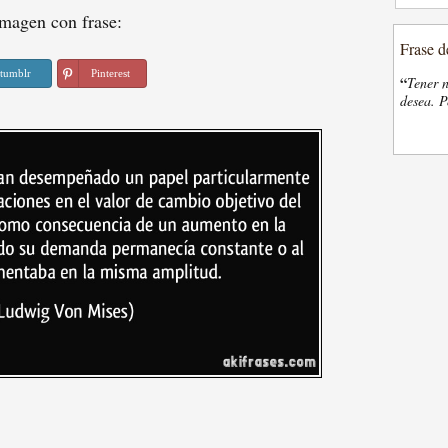
magen con frase:
Frase d
tumblr
Pinterest
“
Tener n
desea. P