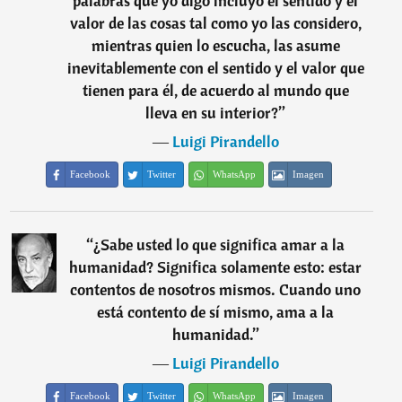
palabras que yo digo incluyo el sentido y el
valor de las cosas tal como yo las considero,
mientras quien lo escucha, las asume
inevitablemente con el sentido y el valor que
tienen para él, de acuerdo al mundo que
lleva en su interior?
”
―
Luigi Pirandello
Facebook
Twitter
WhatsApp
Imagen
“
¿Sabe usted lo que significa amar a la
humanidad? Significa solamente esto: estar
contentos de nosotros mismos. Cuando uno
está contento de sí mismo, ama a la
humanidad.
”
―
Luigi Pirandello
Facebook
Twitter
WhatsApp
Imagen