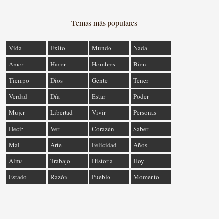
Temas más populares
Vida
Éxito
Mundo
Nada
Amor
Hacer
Hombres
Bien
Tiempo
Dios
Gente
Tener
Verdad
Día
Estar
Poder
Mujer
Libertad
Vivir
Personas
Decir
Ver
Corazón
Saber
Mal
Arte
Felicidad
Años
Alma
Trabajo
Historia
Hoy
Estado
Razón
Pueblo
Momento