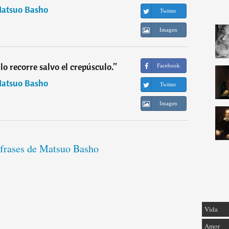
atsuo Basho
Twitter
Imagen
lo recorre salvo el crepúsculo.
”
Facebook
atsuo Basho
Twitter
Imagen
 frases de Matsuo Basho
Vida
Amor