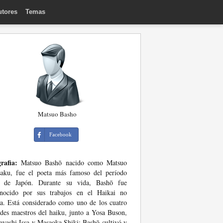
utores
Temas
Matsuo Basho
Facebook
rafia:
Matsuo Bashō nacido como Matsuo
saku, fue el poeta más famoso del período
 de Japón. Durante su vida, Bashō fue
onocido por sus trabajos en el Haikai no
a. Está considerado como uno de los cuatro
des maestros del haiku, junto a Yosa Buson,
yashi Issa y Masaoka Shiki; Bashō cultivó y