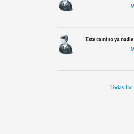
―
M
“
Este camino ya nadie 
―
M
Todas las