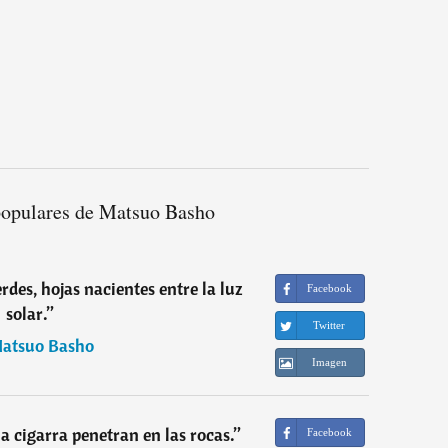
populares de Matsuo Basho
rdes, hojas nacientes entre la luz
Facebook
solar.
”
Twitter
atsuo Basho
Imagen
la cigarra penetran en las rocas.
”
Facebook