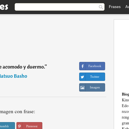
Frases
A
me acomodo y duermo.
”
Facebook
atsuo Basho
Twitter
Imagen
Biog
Kin
Edo
magen con frase:
rec
reng
gran
tumblr
Pinterest
Koba