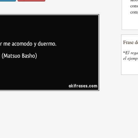
cons
comp
Frase d
“
El rega
el ejemp