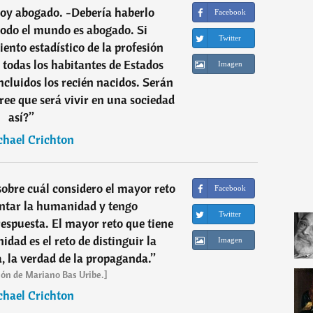
Soy abogado. -Debería haberlo
Facebook
todo el mundo es abogado. Si
Twitter
ento estadístico de la profesión
5 todas los habitantes de Estados
Imagen
cluidos los recién nacidos. Serán
ee que será vivir en una sociedad
así?
”
chael Crichton
obre cuál considero el mayor reto
Facebook
ontar la humanidad y tengo
Twitter
spuesta. El mayor reto que tiene
dad es el reto de distinguir la
Imagen
a, la verdad de la propaganda.
”
ión de Mariano Bas Uribe.]
chael Crichton