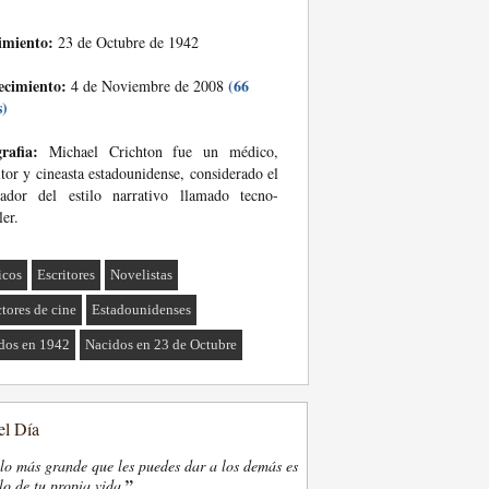
imiento:
23 de Octubre de 1942
ecimiento:
(66
4 de Noviembre de 2008
s)
rafia:
Michael Crichton fue un médico,
itor y cineasta estadounidense, considerado el
iador del estilo narrativo llamado tecno-
ler.
icos
Escritores
Novelistas
ctores de cine
Estadounidenses
dos en 1942
Nacidos en 23 de Octubre
el Día
lo más grande que les puedes dar a los demás es
”
lo de tu propia vida.