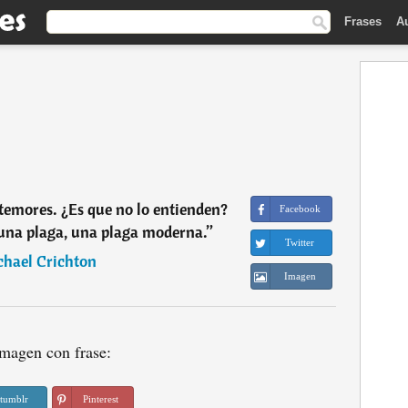
Frases
A
 temores. ¿Es que no lo entienden?
Facebook
 una plaga, una plaga moderna.
”
Twitter
chael Crichton
Imagen
magen con frase:
tumblr
Pinterest