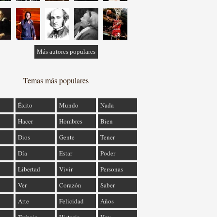
Más autores populares
Temas más populares
Éxito
Mundo
Nada
Hacer
Hombres
Bien
Dios
Gente
Tener
Día
Estar
Poder
Libertad
Vivir
Personas
Ver
Corazón
Saber
Arte
Felicidad
Años