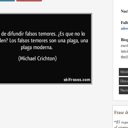
Nac
Fall
año
Biog
escr
inic
thril
Méd
Dire
Naci
Frase d
“
El rega
el ejemp