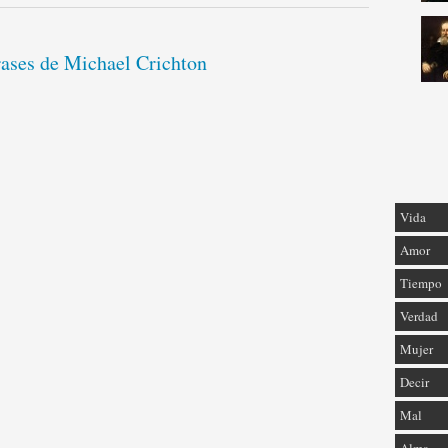
rases de Michael Crichton
Vida
Amor
Tiempo
Verdad
Mujer
Decir
Mal