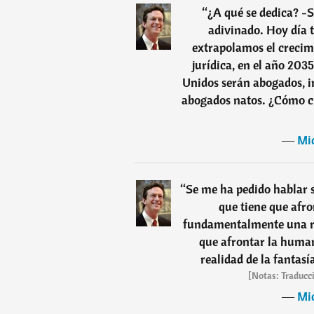
“
¿A qué se dedica? -
adivinado. Hoy día 
extrapolamos el crecimi
jurídica, en el año 203
Unidos serán abogados, in
abogados natos. ¿Cómo cr
―
Mi
“
Se me ha pedido hablar s
que tiene que afr
fundamentalmente una re
que afrontar la humani
realidad de la fantasí
[Notas: Traducc
―
Mi