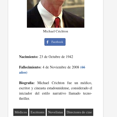
Michael Crichton
Facebook
Nacimiento:
23 de Octubre de 1942
Fallecimiento:
(66
4 de Noviembre de 2008
años)
Biografia:
Michael Crichton fue un médico,
escritor y cineasta estadounidense, considerado el
iniciador del estilo narrativo llamado tecno-
thriller.
Médicos
Escritores
Novelistas
Directores de cine