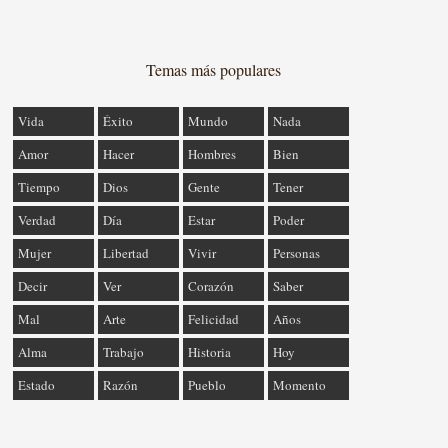
Temas más populares
Vida
Éxito
Mundo
Nada
Amor
Hacer
Hombres
Bien
Tiempo
Dios
Gente
Tener
Verdad
Día
Estar
Poder
Mujer
Libertad
Vivir
Personas
Decir
Ver
Corazón
Saber
Mal
Arte
Felicidad
Años
Alma
Trabajo
Historia
Hoy
Estado
Razón
Pueblo
Momento