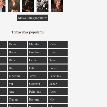
Más autores populares
Temas más populares
Éxito
Mundo
Nada
Hacer
Hombres
Bien
Dios
Gente
Tener
Día
Estar
Poder
Libertad
Vivir
Personas
Ver
Corazón
Saber
Arte
Felicidad
Años
Trabajo
Historia
Hoy