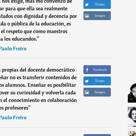
a nos exige, más me convenzo de
Twitter
ar para que ella sea realmente
atados con dignidad y decencia por
Imagen
da o pública de la educación, es
te el respeto que como maestros
a los educandos.
”
Paulo Freire
s propias del docente democrático
Facebook
eñar no es transferir contenidos de
Twitter
los alumnos. Enseñar es posibilitar
ver su curiosidad y volverla cada
Imagen
n el conocimiento en colaboración
os profesores
”
Paulo Freire