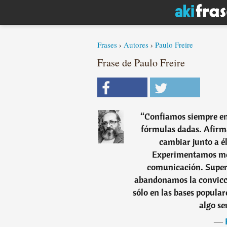
Frases
›
Autores
›
Paulo Freire
Frase de Paulo Freire
“
Confiamos siempre en
fórmulas dadas. Afir
cambiar junto a él
Experimentamos mét
comunicación. Supe
abandonamos la convicci
sólo en las bases popular
algo se
―