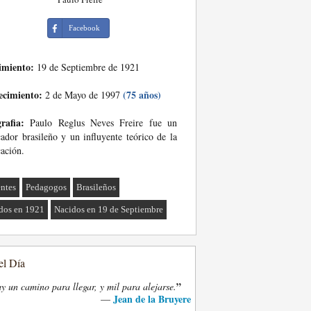
Facebook
imiento:
19 de Septiembre de 1921
ecimiento:
(75 años)
2 de Mayo de 1997
rafia:
Paulo Reglus Neves Freire fue un
ador brasileño y un influyente teórico de la
ación.
ntes
Pedagogos
Brasileños
dos en 1921
Nacidos en 19 de Septiembre
el Día
”
y un camino para llegar, y mil para alejarse.
Jean de la Bruyere
—