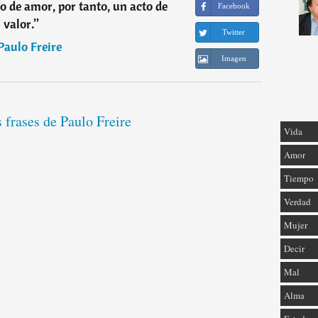
o de amor, por tanto, un acto de
Facebook
valor.
”
Twitter
Paulo Freire
Imagen
s frases de Paulo Freire
Vida
Amor
Tiempo
Verdad
Mujer
Decir
Mal
Alma