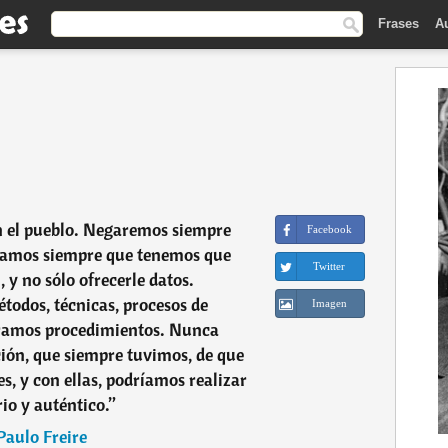
Frases
A
 el pueblo. Negaremos siempre
Facebook
mamos siempre que tenemos que
Twitter
, y no sólo ofrecerle datos.
odos, técnicas, procesos de
Imagen
ramos procedimientos. Nunca
ón, que siempre tuvimos, de que
es, y con ellas, podríamos realizar
rio y auténtico.
”
Paulo Freire