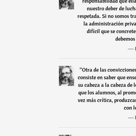
responsabilidad que ell
nuestro deber de luch
respetada. Si no somos tr
la administración priva
difícil que se concre
debemos 
―
“
Otra de las conviccione
consiste en saber que ens
su cabeza a la cabeza de 
que los alumnos, al promo
vez más crítica, produzca
con l
―