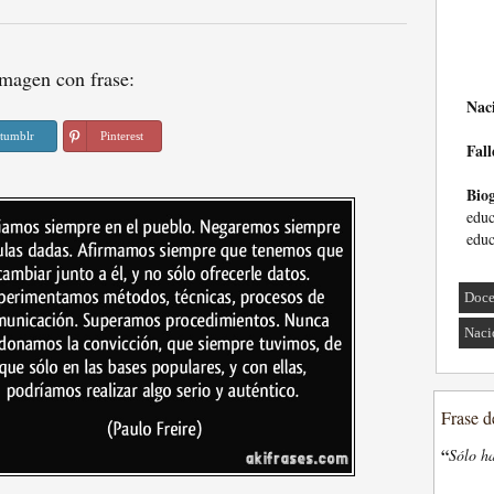
magen con frase:
Nac
tumblr
Pinterest
Fall
Biog
educ
educ
Doce
Naci
Frase d
“
Sólo ha