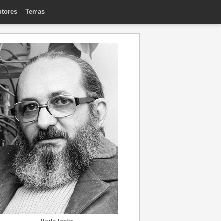
utores
Temas
Paulo Freire