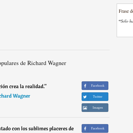
Frase d
“
Sólo ha
opulares de Richard Wagner
ión crea la realidad.
”
Facebook
chard Wagner
Twitter
Imagen
utado con los sublimes placeres de
Facebook