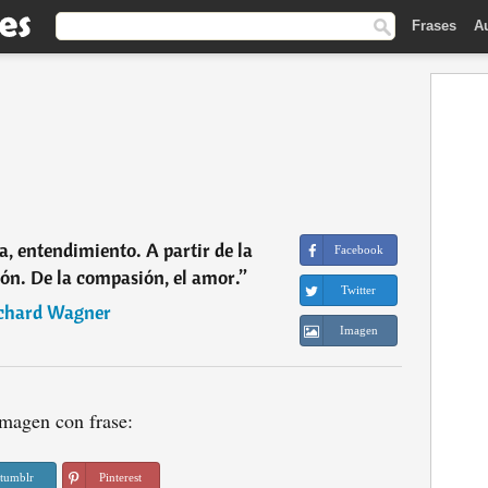
Frases
A
ía, entendimiento. A partir de la
Facebook
n. De la compasión, el amor.
”
Twitter
chard Wagner
Imagen
magen con frase:
tumblr
Pinterest