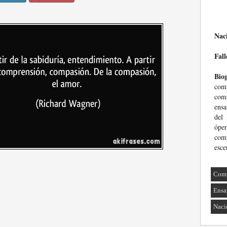
Nac
Fall
Biog
com
com
ensa
del 
ópe
com
esce
Comp
Ensa
Naci