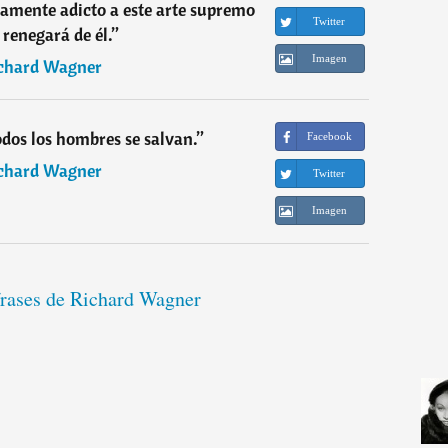
namente adicto a este arte supremo
Twitter
 renegará de él.
”
Imagen
chard Wagner
todos los hombres se salvan.
”
Facebook
chard Wagner
Twitter
Imagen
frases de Richard Wagner