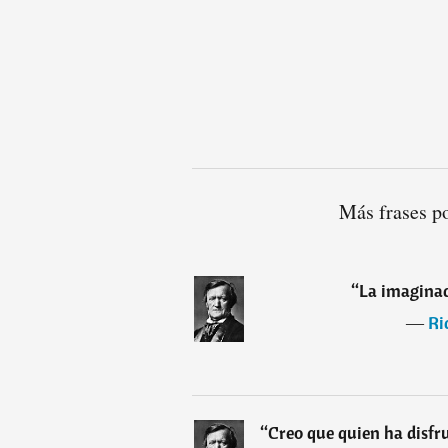
Más frases p
“
La imaginac
―
Ri
“
Creo que quien ha disfr