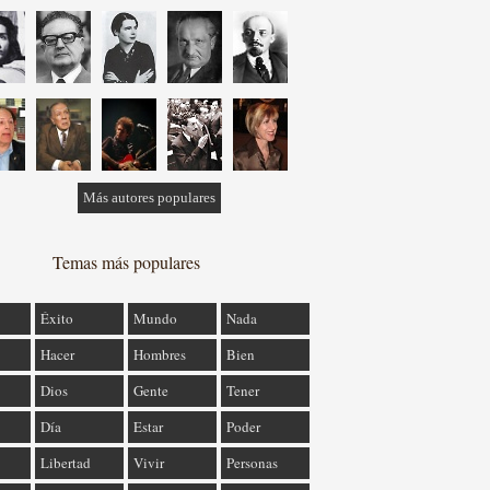
Más autores populares
Temas más populares
Éxito
Mundo
Nada
Hacer
Hombres
Bien
Dios
Gente
Tener
Día
Estar
Poder
Libertad
Vivir
Personas