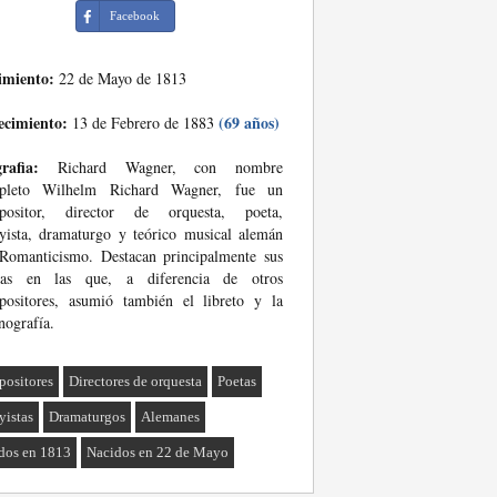
Facebook
imiento:
22 de Mayo de 1813
ecimiento:
(69 años)
13 de Febrero de 1883
rafia:
Richard Wagner, con nombre
pleto Wilhelm Richard Wagner, fue un
positor, director de orquesta, poeta,
yista, dramaturgo y teórico musical alemán
Romanticismo. Destacan principalmente sus
ras en las que, a diferencia de otros
positores, asumió también el libreto y la
nografía.
ositores
Directores de orquesta
Poetas
yistas
Dramaturgos
Alemanes
dos en 1813
Nacidos en 22 de Mayo