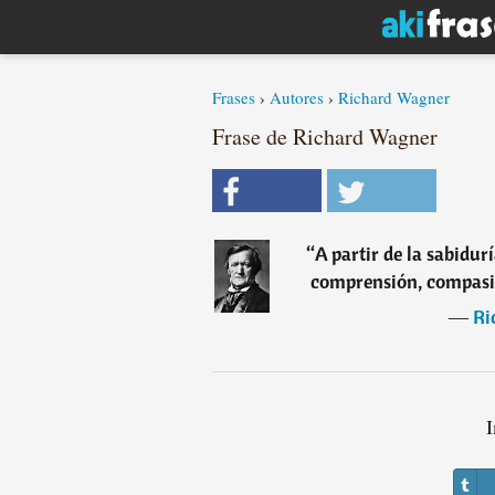
Frases
›
Autores
›
Richard Wagner
Frase de Richard Wagner
“
A partir de la sabidur
comprensión, compasió
―
Ri
I