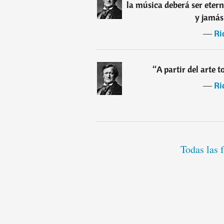
la música deberá ser eter
y jamás
―
Ri
“
A partir del arte 
―
Ri
Todas las 