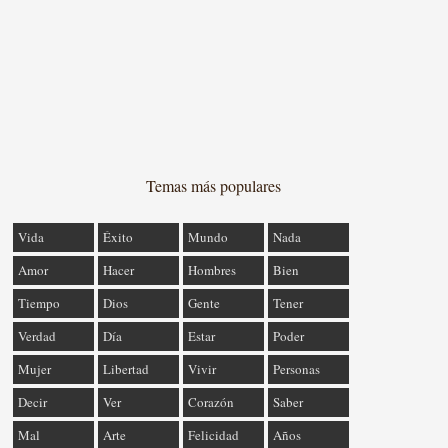
Temas más populares
Vida
Éxito
Mundo
Nada
Amor
Hacer
Hombres
Bien
Tiempo
Dios
Gente
Tener
Verdad
Día
Estar
Poder
Mujer
Libertad
Vivir
Personas
Decir
Ver
Corazón
Saber
Mal
Arte
Felicidad
Años