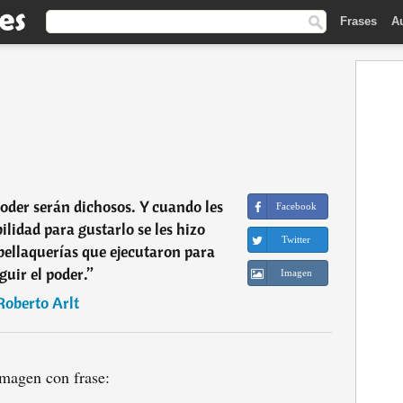
Frases
A
Poder serán dichosos. Y cuando les
Facebook
bilidad para gustarlo se les hizo
Twitter
 bellaquerías que ejecutaron para
guir el poder.
”
Imagen
Roberto Arlt
magen con frase: