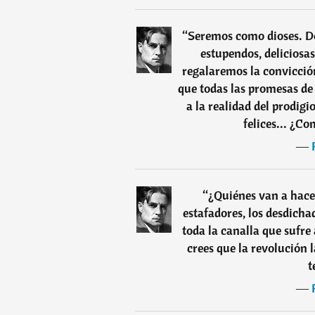
“
Seremos como dioses. D
estupendos, deliciosas
regalaremos la convicción
que todas las promesas de 
a la realidad del prodigi
felices... ¿C
―
“
¿Quiénes van a hacer
estafadores, los desdichad
toda la canalla que sufre
crees que la revolución l
t
―