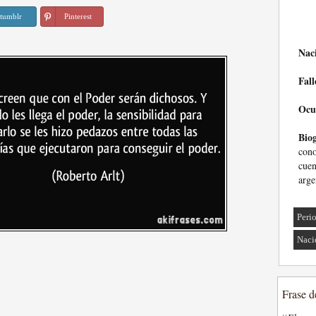
tumblr
Pinterest
Nac
Fall
Ocu
Biog
cono
cue
arge
Peri
Naci
Frase d