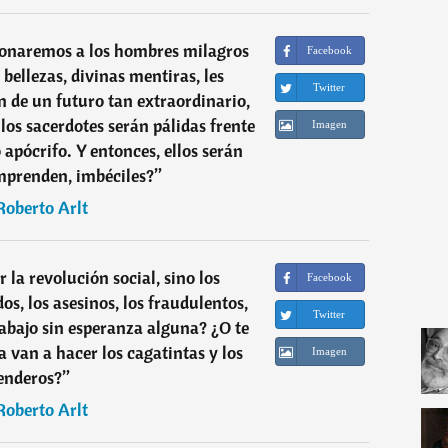
onaremos a los hombres milagros
Facebook
 bellezas, divinas mentiras, les
Twitter
 de un futuro tan extraordinario,
los sacerdotes serán pálidas frente
Imagen
o apócrifo. Y entonces, ellos serán
omprenden, imbéciles?
”
Roberto Arlt
 la revolución social, sino los
Facebook
os, los asesinos, los fraudulentos,
Twitter
 abajo sin esperanza alguna? ¿O te
a van a hacer los cagatintas y los
Imagen
enderos?
”
Roberto Arlt