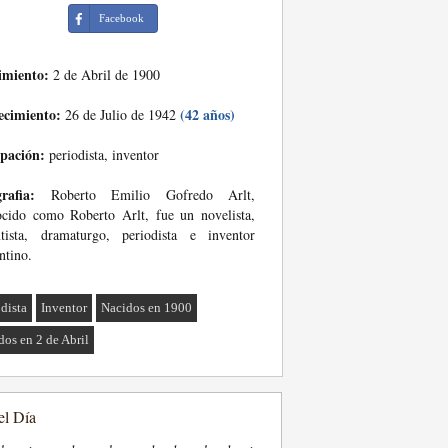
Facebook
imiento:
2 de Abril de 1900
ecimiento:
(42 años)
26 de Julio de 1942
pación:
periodista, inventor
rafia:
Roberto Emilio Gofredo Arlt,
cido como Roberto Arlt, fue un novelista,
ntista, dramaturgo, periodista e inventor
ntino.
odista
Inventor
Nacidos en 1900
dos en 2 de Abril
el Día