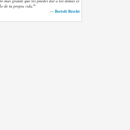
lo más grande que les puedes dar a los demás es
”
lo de tu propia vida.
Bertolt Brecht
—