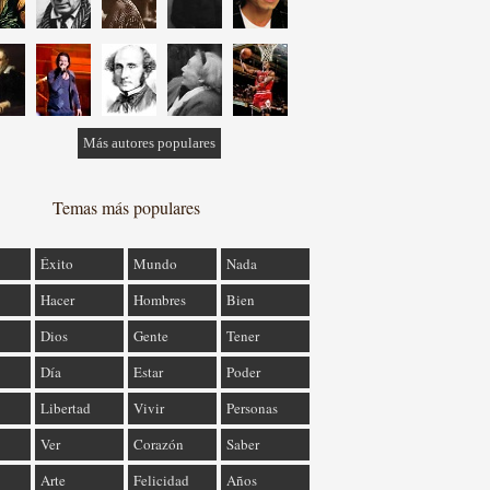
Más autores populares
Temas más populares
Éxito
Mundo
Nada
Hacer
Hombres
Bien
Dios
Gente
Tener
Día
Estar
Poder
Libertad
Vivir
Personas
Ver
Corazón
Saber
Arte
Felicidad
Años