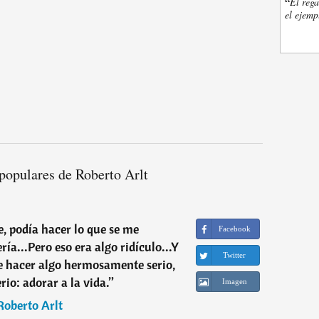
“
El rega
el ejemp
populares de Roberto Arlt
e, podía hacer lo que se me
Facebook
ía...Pero eso era algo ridículo...Y
Twitter
de hacer algo hermosamente serio,
rio: adorar a la vida.
”
Imagen
Roberto Arlt