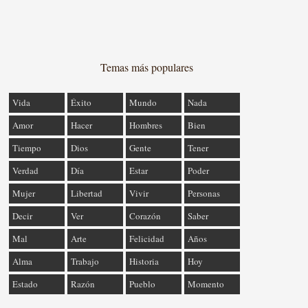
Temas más populares
Vida
Éxito
Mundo
Nada
Amor
Hacer
Hombres
Bien
Tiempo
Dios
Gente
Tener
Verdad
Día
Estar
Poder
Mujer
Libertad
Vivir
Personas
Decir
Ver
Corazón
Saber
Mal
Arte
Felicidad
Años
Alma
Trabajo
Historia
Hoy
Estado
Razón
Pueblo
Momento