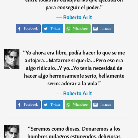
para conseguir el poder.
”
―
Roberto Arlt
Facebook
Twitter
WhatsApp
Imagen
“
Yo ahora era libre, podía hacer lo que se me
antojara...Matarme si quería...Pero eso era
algo ridículo...Y yo...Yo tenía necesidad de
hacer algo hermosamente serio, bellamente
serio: adorar a la vida.
”
―
Roberto Arlt
Facebook
Twitter
WhatsApp
Imagen
“
Seremos como dioses. Donaremos a los
hombres milagros estupendos, deliciosas