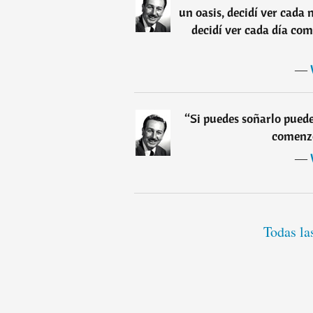
un oasis, decidí ver cada
decidí ver cada día co
―
“
Si puedes soñarlo puede
comenzó
―
Todas la