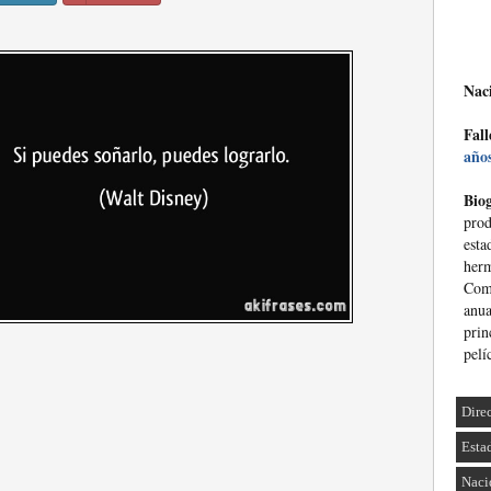
Nac
Fall
año
Biog
pro
esta
her
Com
anu
prin
pelí
Dire
Esta
Naci