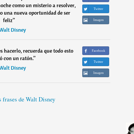
 noche como un misterio a resolver,
Twitter
mo una nueva oportunidad de ser
feliz
”
Imagen
Walt Disney
s hacerlo, recuerda que todo esto
Facebook
 con un ratón.
”
Twitter
Walt Disney
Imagen
s frases de Walt Disney