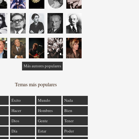
Más autores populares
Temas más populares
Éxito
Mundo
Nada
Hacer
Hombres
Bien
Dios
Gente
Tener
Día
Estar
Poder