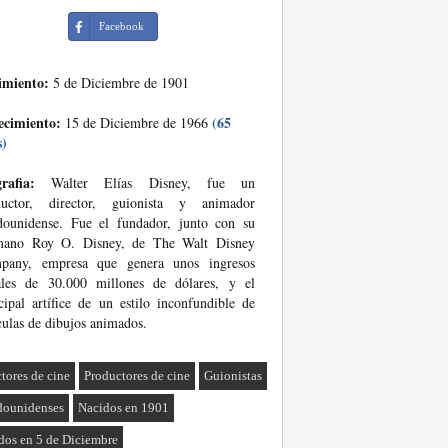
Facebook
imiento:
5 de Diciembre de 1901
ecimiento:
(65
15 de Diciembre de 1966
s)
rafia:
Walter Elías Disney, fue un
ductor, director, guionista y animador
dounidense. Fue el fundador, junto con su
mano Roy O. Disney, de The Walt Disney
pany, empresa que genera unos ingresos
ales de 30.000 millones de dólares, y el
cipal artífice de un estilo inconfundible de
culas de dibujos animados.
ctores de cine
Productores de cine
Guionistas
dounidenses
Nacidos en 1901
dos en 5 de Diciembre