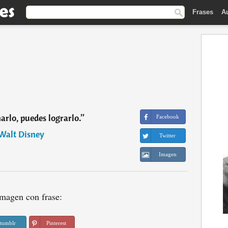
Frases
A
arlo, puedes lograrlo.
”
Facebook
Walt Disney
Twitter
Imagen
magen con frase:
tumblr
Pinterest