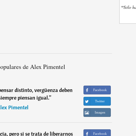
“
Sólo ha
populares de Alex Pimentel
ensar distinto, vergüenza deben
Facebook
 siempre piensan igual.
”
Twitter
lex Pimentel
Imagen
cia, pero si se trata de liberarnos
Facebook