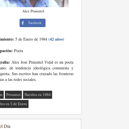
Alex Pimentel
Facebook
imiento:
(42 años)
5 de Enero de 1984
pación:
Poeta
rafia:
Álex José Pimentel Vidal es un poeta
uano, de tendencia ideológica comunista y
quista. Sus escritos han cruzado las fronteras
ias a las redes sociales.
as
Peruanos
Nacidos en 1984
dos en 5 de Enero
el Día