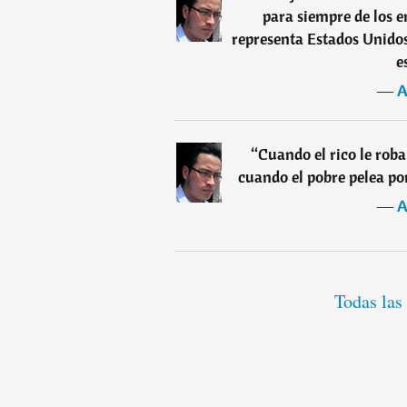
para siempre de los 
representa Estados Unidos 
e
―
A
“
Cuando el rico le rob
cuando el pobre pelea por
―
A
Todas las