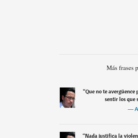
Más frases 
“
Que no te avergüence p
sentir los que
―
A
“
Nada justifica la violen