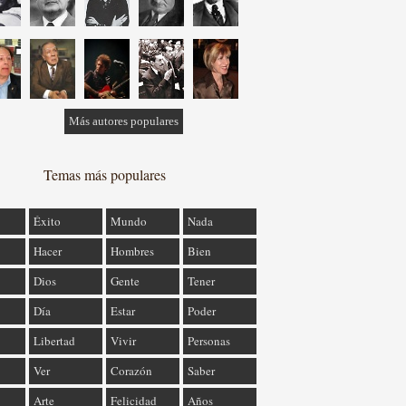
Más autores populares
Temas más populares
Éxito
Mundo
Nada
Hacer
Hombres
Bien
Dios
Gente
Tener
Día
Estar
Poder
Libertad
Vivir
Personas
Ver
Corazón
Saber
Arte
Felicidad
Años