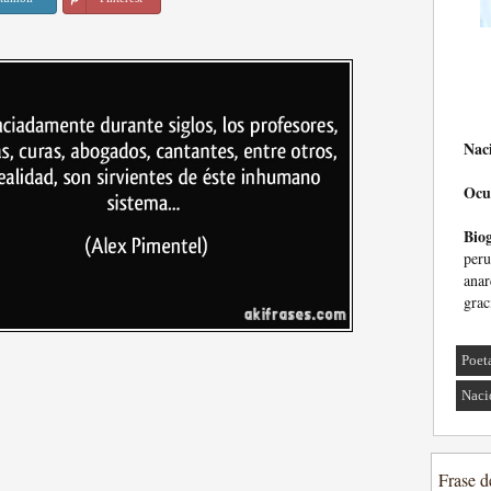
Nac
Ocu
Biog
per
anar
grac
Poet
Naci
Frase d