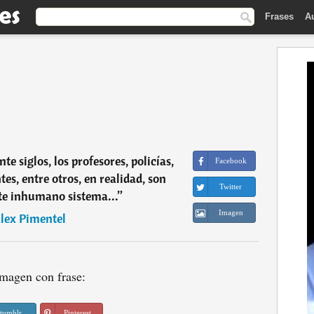
Frases
A
 siglos, los profesores, policías,
Facebook
es, entre otros, en realidad, son
Twitter
ste inhumano sistema...
”
Imagen
lex Pimentel
magen con frase:
tumblr
Pinterest