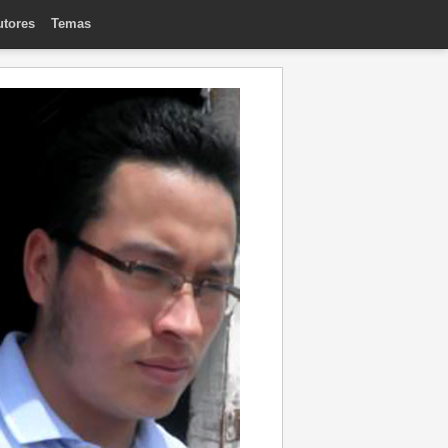
utores
Temas