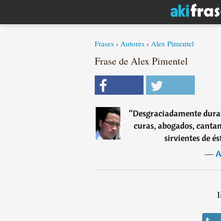
Frases
›
Autores
›
Alex Pimentel
Frase de Alex Pimentel
“
Desgraciadamente durante
curas, abogados, cantant
sirvientes de é
―
A
I