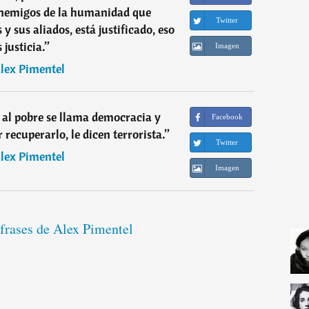
enemigos de la humanidad que
Twitter
y sus aliados, está justificado, eso
s justicia.
”
Imagen
lex Pimentel
a al pobre se llama democracia y
Facebook
 recuperarlo, le dicen terrorista.
”
Twitter
lex Pimentel
Imagen
 frases de Alex Pimentel