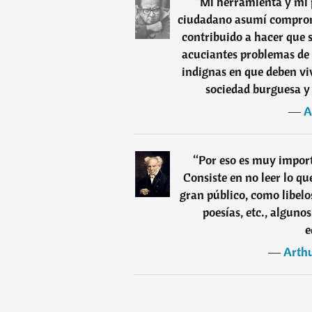
“
Mi herramienta y mi p
ciudadano asumí compromi
contribuido a hacer que 
acuciantes problemas de 
indignas en que deben viv
sociedad burguesa y
―
A
“
Por eso es muy import
Consiste en no leer lo 
gran público, como libelos
poesías, etc., alguno
e
―
Arth