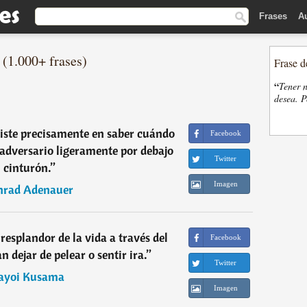
Frases
A
 (1.000+ frases)
Frase d
“
Tener n
desea. P
nsiste precisamente en saber cuándo
Facebook
 adversario ligeramente por debajo
Twitter
l cinturón.
”
Imagen
nrad Adenauer
 resplandor de la vida a través del
Facebook
n dejar de pelear o sentir ira.
”
Twitter
ayoi Kusama
Imagen