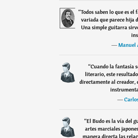
“
Todos saben lo que es el 
variada que parece hija 
Una simple guitarra sirv
in
―
Manuel 
“
Cuando la fantasía s
literario, este resulta
directamente al creador, 
instrumenta
―
Carlos
“
El Budo es la vía del 
artes marciales japone
manera directa las relaci