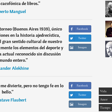
acofónica de libros.
”
berto Manguel
 torneo (Buenos Aires 1939), único
Facebook
ones en la historia ajedrecística,
Twitter
 gran sentido cultural de nuestro
izmente los elementos del deporte y
Imagen
ra actual reconocido sin discusión
 mundo entero.
”
ander Alekhine
me divierte, pero no tengo fe en lo
Facebook
Vida
bello.
”
Twitter
stave Flaubert
Amor
Imagen
Tiempo