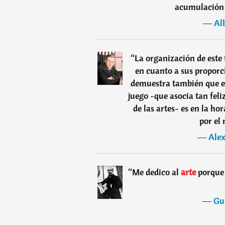
acumulación c
―
Al
“
La organización de este
en cuanto a sus proporci
demuestra también que el
juego -que asocia tan fel
de las artes- es en la ho
por el
―
Alex
“
Me dedico al
arte
porque 
―
Gu