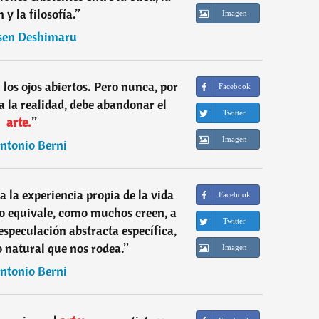
n y la filosofía.
”
Imagen
sen Deshimaru
 los ojos abiertos. Pero nunca, por
Facebook
 la realidad, debe abandonar el
Twitter
arte.
”
Imagen
ntonio Berni
a la experiencia propia de la vida
Facebook
no equivale, como muchos creen, a
Twitter
especulación abstracta específica,
 natural que nos rodea.
”
Imagen
ntonio Berni