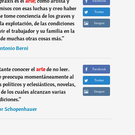
raxis es el
arte;
como artista y
Facebook
sos con esas luchas y creo haber
Twitter
se tome conciencia de los graves y
la explotación, de las condiciones
Imagen
ir el trabajador y su familia en la
 de muchas otras cosas más.
”
ntonio Berni
ante conocer el
arte
de no leer.
Facebook
que preocupa momentáneamente al
Twitter
 políticos y eclesiásticos, novelas,
s de los cuales alcanzan varias
Imagen
diciones.
”
ur Schopenhauer