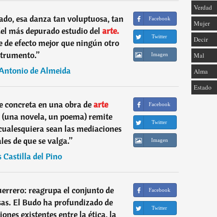
Verdad
fado, esa danza tan voluptuosa, tan
Facebook
Mujer
del más depurado estudio del
arte.
Twitter
Decir
e de efecto mejor que ningún otro
strumento.
”
Mal
Imagen
Antonio de Almeida
Alma
Estado
e concreta en una obra de
arte
Facebook
do (una novela, un poema) remite
Twitter
cualesquiera sean las mediaciones
les de que se valga.
”
Imagen
 Castilla del Pino
guerrero: reagrupa el conjunto de
Facebook
sas. El Budo ha profundizado de
Twitter
ones existentes entre la ética, la