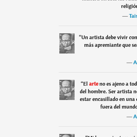
religió
―
Tai
“
Un artista debe vivir con
más apremiante que sea
―
A
“
El
arte
no es ajeno a tod
del hombre. Ser artista 
estar encasillado en una 
fuera del mundo
―
A