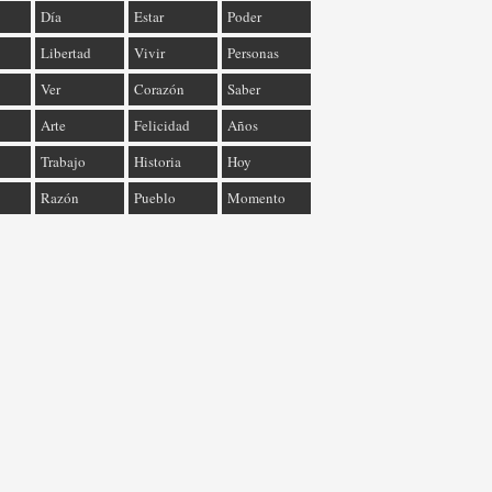
Día
Estar
Poder
Libertad
Vivir
Personas
Ver
Corazón
Saber
Arte
Felicidad
Años
Trabajo
Historia
Hoy
Razón
Pueblo
Momento