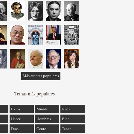
Más autores populares
Temas más populares
Éxito
Mundo
Nada
Hacer
Hombres
Bien
Dios
Gente
Tener