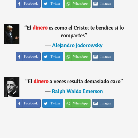
Facebook
Twitter
WhatsApp
Imagen
“
El
dinero
es como el Cristo; te bendice si lo
compartes
”
―
Alejandro Jodorowsky
Facebook
Twitter
WhatsApp
Imagen
“
El
dinero
a veces resulta demasiado caro
”
―
Ralph Waldo Emerson
Facebook
Twitter
WhatsApp
Imagen