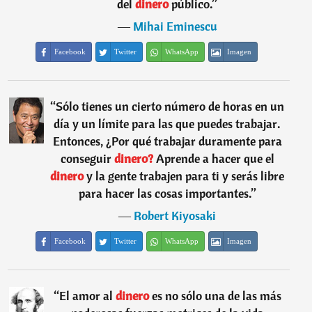
del
dinero
público.
”
―
Mihai Eminescu
Facebook
Twitter
WhatsApp
Imagen
“
Sólo tienes un cierto número de horas en un
día y un límite para las que puedes trabajar.
Entonces, ¿Por qué trabajar duramente para
conseguir
dinero?
Aprende a hacer que el
dinero
y la gente trabajen para ti y serás libre
para hacer las cosas importantes.
”
―
Robert Kiyosaki
Facebook
Twitter
WhatsApp
Imagen
“
El amor al
dinero
es no sólo una de las más