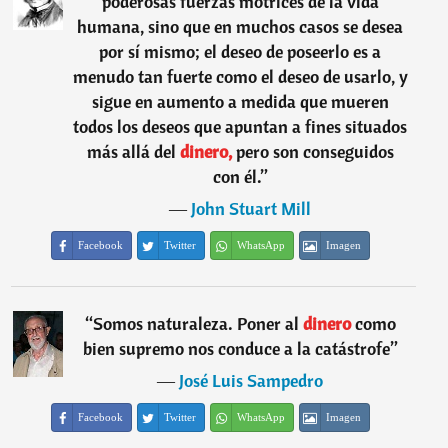
poderosas fuerzas motrices de la vida
humana, sino que en muchos casos se desea
por sí mismo; el deseo de poseerlo es a
menudo tan fuerte como el deseo de usarlo, y
sigue en aumento a medida que mueren
todos los deseos que apuntan a fines situados
más allá del
dinero,
pero son conseguidos
con él.
”
―
John Stuart Mill
Facebook
Twitter
WhatsApp
Imagen
“
Somos naturaleza. Poner al
dinero
como
bien supremo nos conduce a la catástrofe
”
―
José Luis Sampedro
Facebook
Twitter
WhatsApp
Imagen