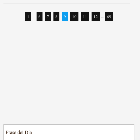
1
...
6
7
8
9
10
11
12
...
69
Frase del Día