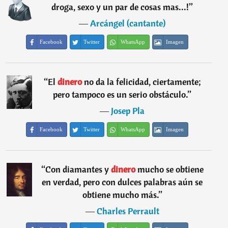
droga, sexo y un par de cosas mas...!
”
―
Arcángel (cantante)
Facebook
Twitter
WhatsApp
Imagen
“
El
dinero
no da la felicidad, ciertamente;
pero tampoco es un serio obstáculo.
”
―
Josep Pla
Facebook
Twitter
WhatsApp
Imagen
“
Con diamantes y
dinero
mucho se obtiene
en verdad, pero con dulces palabras aún se
obtiene mucho más.
”
―
Charles Perrault