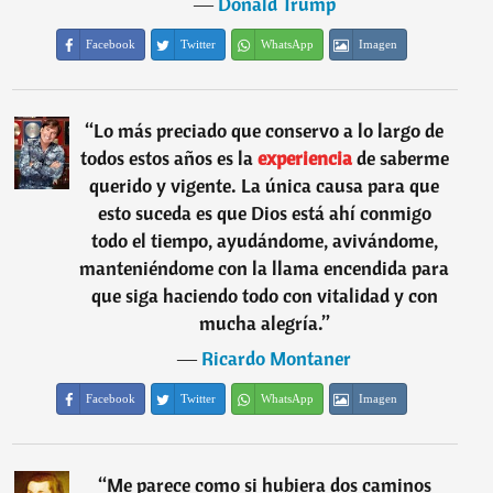
―
Donald Trump
Facebook
Twitter
WhatsApp
Imagen
“
Lo más preciado que conservo a lo largo de
todos estos años es la
experiencia
de saberme
querido y vigente. La única causa para que
esto suceda es que Dios está ahí conmigo
todo el tiempo, ayudándome, avivándome,
manteniéndome con la llama encendida para
que siga haciendo todo con vitalidad y con
mucha alegría.
”
―
Ricardo Montaner
Facebook
Twitter
WhatsApp
Imagen
“
Me parece como si hubiera dos caminos