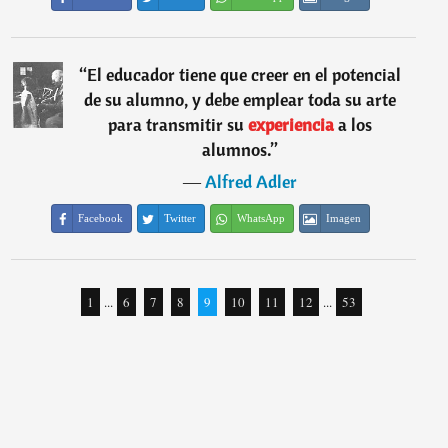
“
El educador tiene que creer en el potencial
de su alumno, y debe emplear toda su arte
para transmitir su
experiencia
a los
alumnos.
”
―
Alfred Adler
Facebook
Twitter
WhatsApp
Imagen
1
...
6
7
8
9
10
11
12
...
53