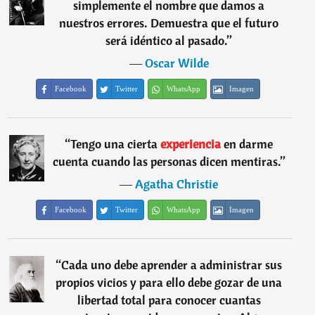
simplemente el nombre que damos a
nuestros errores. Demuestra que el futuro
será idéntico al pasado.
”
―
Oscar Wilde
Facebook
Twitter
WhatsApp
Imagen
“
Tengo una cierta
experiencia
en darme
cuenta cuando las personas dicen mentiras.
”
―
Agatha Christie
Facebook
Twitter
WhatsApp
Imagen
“
Cada uno debe aprender a administrar sus
propios vicios y para ello debe gozar de una
libertad total para conocer cuantas