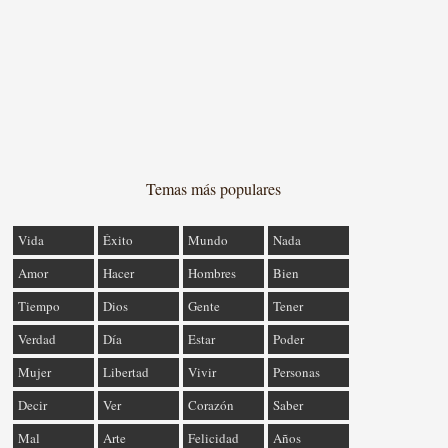
Temas más populares
Vida
Éxito
Mundo
Nada
Amor
Hacer
Hombres
Bien
Tiempo
Dios
Gente
Tener
Verdad
Día
Estar
Poder
Mujer
Libertad
Vivir
Personas
Decir
Ver
Corazón
Saber
Mal
Arte
Felicidad
Años