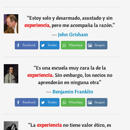
“
Estoy solo y desarmado, asustado y sin
experiencia,
pero me acompaña la razón.
”
―
John Grisham
Facebook
Twitter
WhatsApp
Imagen
“
Es una escuela muy cara la de la
experiencia.
Sin embargo, los necios no
aprenderán en ninguna otra
”
―
Benjamin Franklin
Facebook
Twitter
WhatsApp
Imagen
“
La
experiencia
no tiene valor ético, es