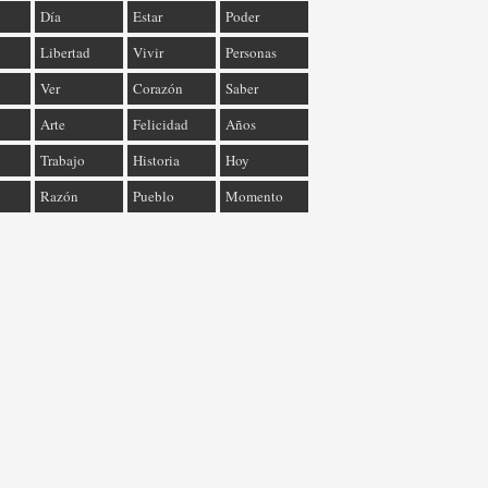
Día
Estar
Poder
Libertad
Vivir
Personas
Ver
Corazón
Saber
Arte
Felicidad
Años
Trabajo
Historia
Hoy
Razón
Pueblo
Momento