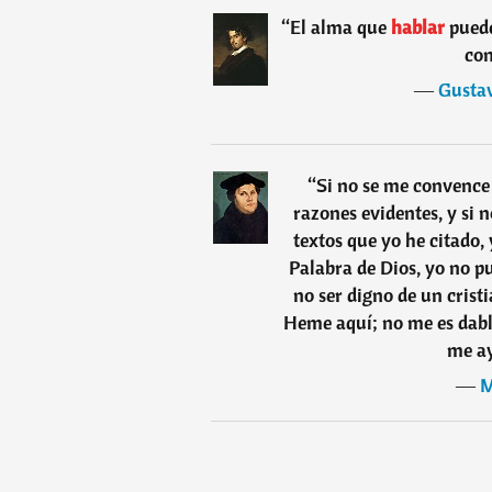
“
El alma que
hablar
puede
con
―
Gustav
“
Si no se me convence 
razones evidentes, y si 
textos que yo he citado, 
Palabra de Dios, yo no p
no ser digno de un crist
Heme aquí; no me es dabl
me a
―
M