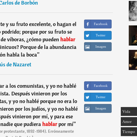
Carlos de Borbón
te y su fruto excelente, o hagan el
Facebook
o podrido; porque por su fruto se
Twitter
e de víboras, ¿cómo pueden
hablar
inicuos? Porque de la abundancia
Imagen
ón habla la boca
”
sús de Nazaret
ar a los comunistas, y yo no hablé
Facebook
sta. Después vinieron por los
Twitter
stas, y yo no hablé porque no era lo
nieron por los judíos, y yo no hablé
Imagen
Vida
spués vinieron por mí, y para ese
Amor
nadie que pudiera
hablar
por mí
”
or protestante, 1892-1984). Erróneamente
Tiempo