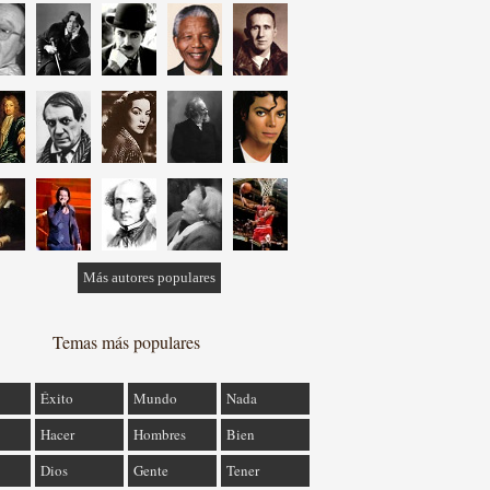
Más autores populares
Temas más populares
Éxito
Mundo
Nada
Hacer
Hombres
Bien
Dios
Gente
Tener