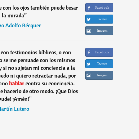
 con los ojos también puede besar
Facebook
 la mirada
”
Twitter
o Adolfo Bécquer
Imagen
con testimonios bíblicos, o con
Facebook
no se me persuade con los mismos
Twitter
y si no sujetan mi conciencia a la
uedo ni quiero retractar nada, por
Imagen
iano
hablar
contra su conciencia.
e hacerlo de otro modo. ¡Que Dios
yude! ¡Amén!
”
artín Lutero