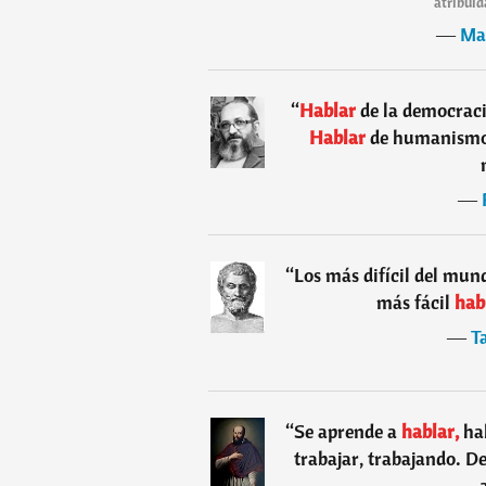
atribuid
―
Ma
“
Hablar
de la democraci
Hablar
de humanismo 
―
“
Los más difícil del mun
más fácil
hab
―
T
“
Se aprende a
hablar,
hab
trabajar, trabajando. D