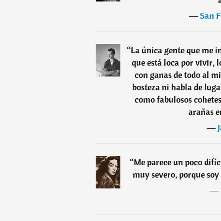
―
San F
“
La única gente que me int
que está loca por vivir, 
con ganas de todo al m
bosteza ni habla de luga
como fabulosos cohetes
arañas en
―
“
Me parece un poco difíc
muy severo, porque soy
―