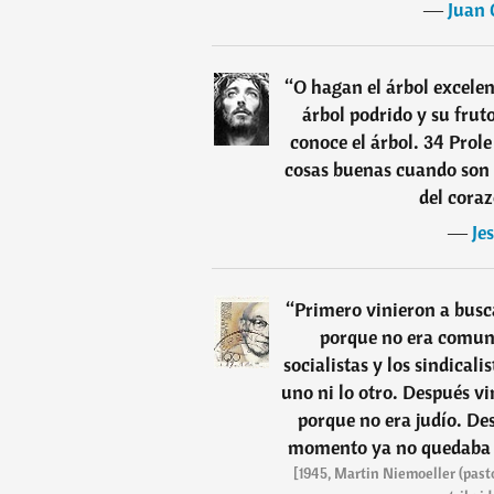
―
Juan 
“
O hagan el árbol excelen
árbol podrido y su frut
conoce el árbol. 34 Prol
cosas buenas cuando son 
del coraz
―
Je
“
Primero vinieron a busc
porque no era comuni
socialistas y los sindicali
uno ni lo otro. Después vi
porque no era judío. De
momento ya no quedaba 
[1945, Martin Niemoeller (past