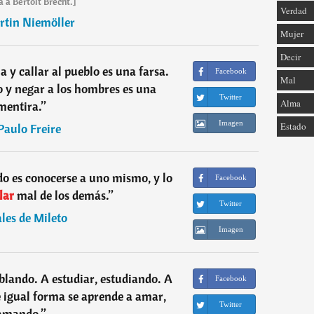
a a Bertolt Brecht.]
Verdad
rtin Niemöller
Mujer
Decir
a y callar al pueblo es una farsa.
Facebook
Mal
y negar a los hombres es una
Twitter
Alma
mentira.
”
Imagen
Estado
Paulo Freire
do es conocerse a uno mismo, y lo
Facebook
lar
mal de los demás.
”
Twitter
ales de Mileto
Imagen
lando. A estudiar, estudiando. A
Facebook
e igual forma se aprende a amar,
Twitter
amando.
”