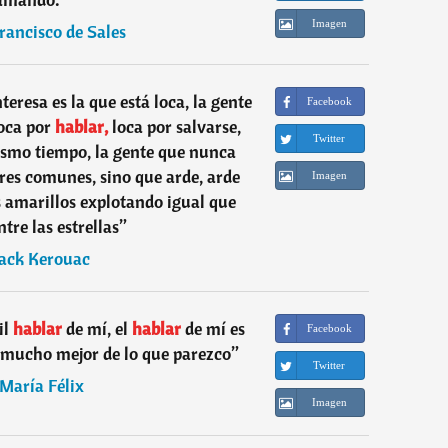
Imagen
rancisco de Sales
eresa es la que está loca, la gente
Facebook
loca por
hablar,
loca por salvarse,
Twitter
ismo tiempo, la gente que nunca
res comunes, sino que arde, arde
Imagen
 amarillos explotando igual que
tre las estrellas
”
Jack Kerouac
il
hablar
de mí, el
hablar
de mí es
Facebook
 mucho mejor de lo que parezco
”
Twitter
María Félix
Imagen