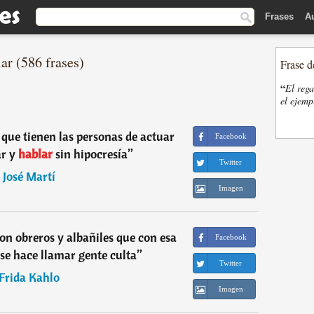
Frases
A
ar (586 frases)
Frase d
“
El rega
el ejemp
o que tienen las personas de actuar
Facebook
r y
hablar
sin hipocresía
”
Twitter
―
José Martí
Imagen
on obreros y albañiles que con esa
Facebook
se hace llamar gente culta
”
Twitter
Frida Kahlo
Imagen