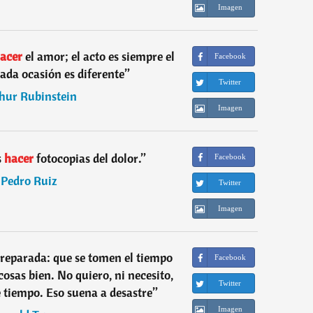
Imagen
acer
el amor; el acto es siempre el
Facebook
ada ocasión es diferente
”
Twitter
hur Rubinstein
Imagen
s
hacer
fotocopias del dolor.
”
Facebook
―
Pedro Ruiz
Twitter
Imagen
preparada: que se tomen el tiempo
Facebook
cosas bien. No quiero, ni necesito,
Twitter
 tiempo. Eso suena a desastre
”
Imagen