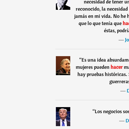
necesidad de tener un
reconocido, la necesidad 
jamás en mi vida. No he
que lo que tenía que
ha
éstas, podr
―
J
“
Es una idea absurdame
mujeres pueden
hacer
má
hay pruebas históricas
guerrera
―
D
“
Los negocios so
―
D