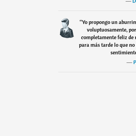
―
D
“
Yo propongo un aburrimi
voluptuosamente, por 
completamente feliz de 
para más tarde lo que no 
sentimiento
―
P