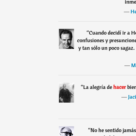
inme
―
He
“
Cuando decidí ir a H
confusiones y presuncione
y tan sólo un poco sagaz.
―
M
“
La alegría de
hacer
bie
―
Jac
“
No he sentido jamás 