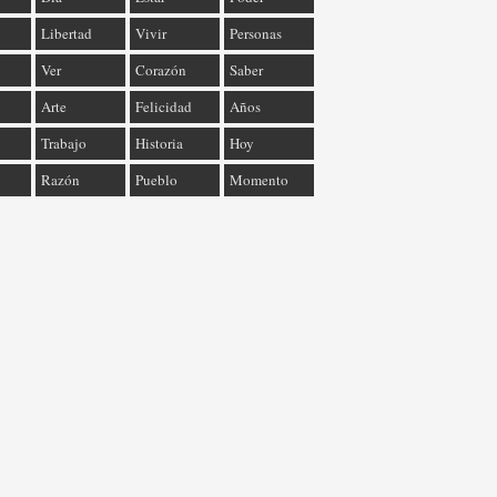
Libertad
Vivir
Personas
Ver
Corazón
Saber
Arte
Felicidad
Años
Trabajo
Historia
Hoy
Razón
Pueblo
Momento