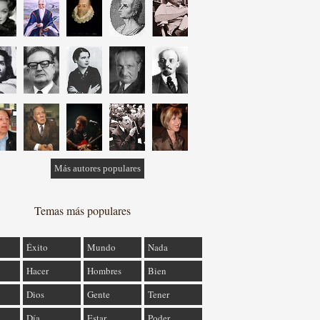
Más autores populares
Temas más populares
Éxito
Mundo
Nada
Hacer
Hombres
Bien
Dios
Gente
Tener
Día
Estar
Poder