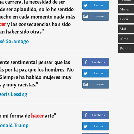
a carrera, la necesidad de ser
Twitter
de ser aplaudido, no lo he sentido
Mujer
 hecho en cada momento nada más
Imagen
Decir
cer
y las consecuencias han sido
Mal
ían haber sido otras
”
Alma
osé Saramago
Estado
nte sentimental pensar que las
Facebook
s por la paz que los hombres. No
Twitter
. Siempre ha habido mujeres muy
s y muy racistas.
”
Imagen
oris Lessing
n mi forma de
hacer
arte
”
Facebook
onald Trump
Twitter