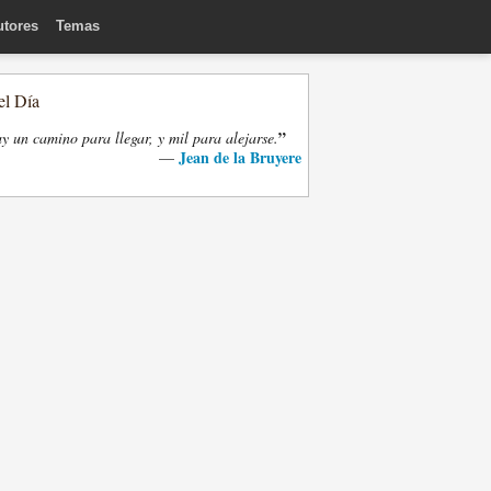
utores
Temas
el Día
”
y un camino para llegar, y mil para alejarse.
Jean de la Bruyere
—