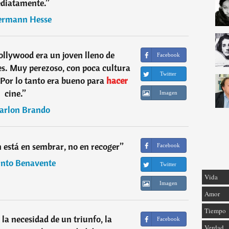
diatamente.
”
rmann Hesse
ollywood era un joven lleno de
Facebook
s. Muy perezoso, con poca cultura
Twitter
 Por lo tanto era bueno para
hacer
cine.
”
Imagen
arlon Brando
n está en sembrar, no en recoger
”
Facebook
into Benavente
Twitter
Vida
Imagen
Amor
Tiempo
la necesidad de un triunfo, la
Facebook
Verdad