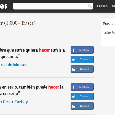
Frases
A
r (1.000+ frases)
Frase d
“
Sólo ha
bre que sufre quiera
hacer
sufrir a
Facebook
 que ama.
”
Twitter
fred de Musset
Imagen
a en serio, también puede
hacer
la
Facebook
z en serio
”
Twitter
io César Turbay
Imagen