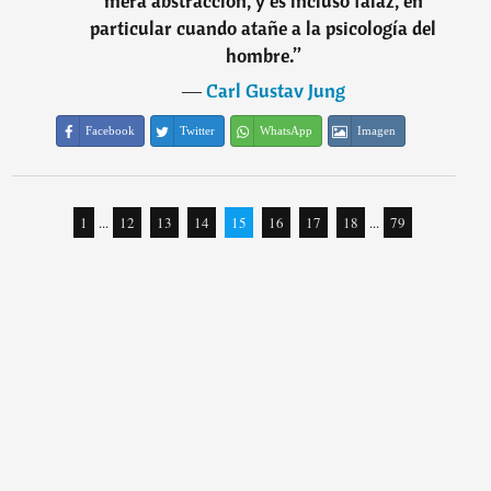
mera abstracción, y es incluso falaz, en
particular cuando atañe a la psicología del
hombre.
”
―
Carl Gustav Jung
Facebook
Twitter
WhatsApp
Imagen
1
...
12
13
14
15
16
17
18
...
79