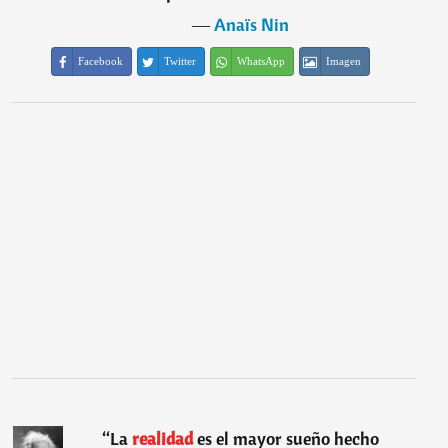
―
Anaïs Nin
Facebook
Twitter
WhatsApp
Imagen
“
La
realidad
es el mayor sueño hecho