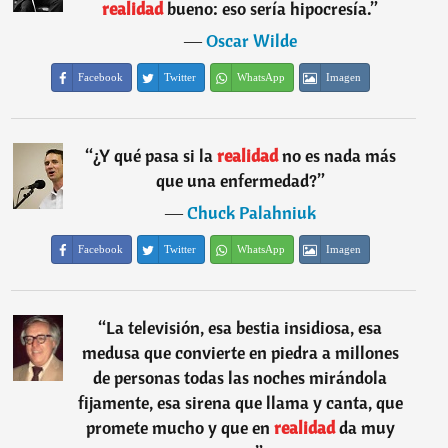
realidad
bueno: eso sería hipocresía.
”
―
Oscar Wilde
Facebook
Twitter
WhatsApp
Imagen
“
¿Y qué pasa si la
realidad
no es nada más
que una enfermedad?
”
―
Chuck Palahniuk
Facebook
Twitter
WhatsApp
Imagen
“
La televisión, esa bestia insidiosa, esa
medusa que convierte en piedra a millones
de personas todas las noches mirándola
fijamente, esa sirena que llama y canta, que
promete mucho y que en
realidad
da muy