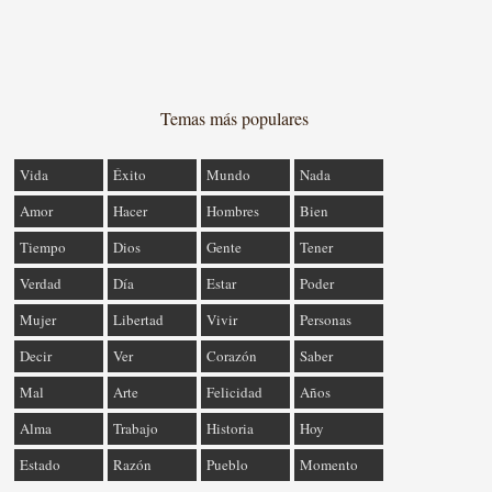
Temas más populares
Vida
Éxito
Mundo
Nada
Amor
Hacer
Hombres
Bien
Tiempo
Dios
Gente
Tener
Verdad
Día
Estar
Poder
Mujer
Libertad
Vivir
Personas
Decir
Ver
Corazón
Saber
Mal
Arte
Felicidad
Años
Alma
Trabajo
Historia
Hoy
Estado
Razón
Pueblo
Momento