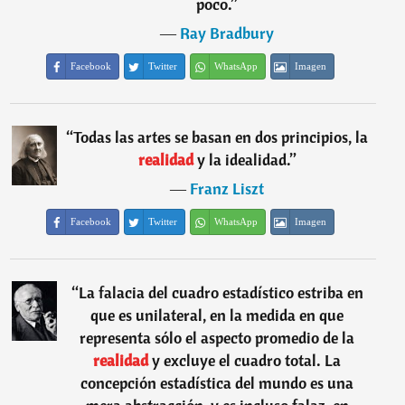
poco.
”
―
Ray Bradbury
Facebook
Twitter
WhatsApp
Imagen
“
Todas las artes se basan en dos principios, la
realidad
y la idealidad.
”
―
Franz Liszt
Facebook
Twitter
WhatsApp
Imagen
“
La falacia del cuadro estadístico estriba en
que es unilateral, en la medida en que
representa sólo el aspecto promedio de la
realidad
y excluye el cuadro total. La
concepción estadística del mundo es una