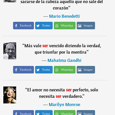
sacarse de la cabeza aquello que no sale del
corazón
”
―
Mario Benedetti
Facebook
Twitter
WhatsApp
Imagen
“
Más vale
ser
vencido diciendo la verdad,
que triunfar por la mentira
”
―
Mahatma Gandhi
Facebook
Twitter
WhatsApp
Imagen
“
El amor no necesita
ser
perfecto, solo
necesita
ser
verdadero.
”
―
Marilyn Monroe
Facebook
Twitter
WhatsApp
Imagen