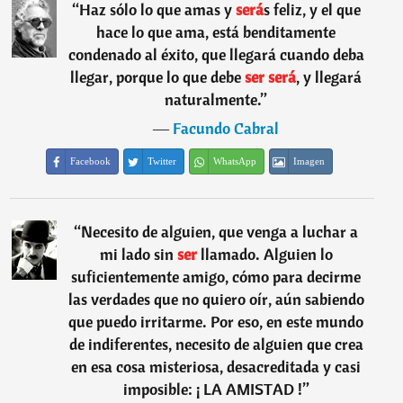
“
Haz sólo lo que amas y
será
s feliz, y el que
hace lo que ama, está benditamente
condenado al éxito, que llegará cuando deba
llegar, porque lo que debe
ser
será
, y llegará
naturalmente.
”
―
Facundo Cabral
Facebook
Twitter
WhatsApp
Imagen
“
Necesito de alguien, que venga a luchar a
mi lado sin
ser
llamado. Alguien lo
suficientemente amigo, cómo para decirme
las verdades que no quiero oír, aún sabiendo
que puedo irritarme. Por eso, en este mundo
de indiferentes, necesito de alguien que crea
en esa cosa misteriosa, desacreditada y casi
imposible: ¡ LA AMISTAD !
”