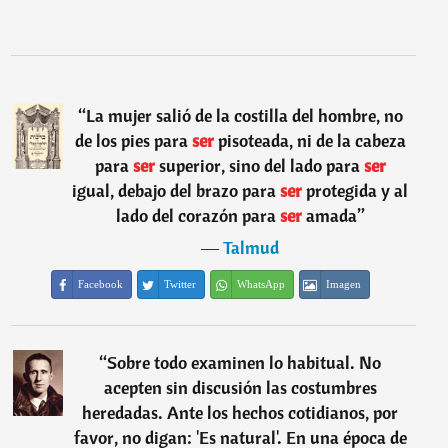
“
La mujer salió de la costilla del hombre, no
de los pies para
ser
pisoteada, ni de la cabeza
para
ser
superior, sino del lado para
ser
igual, debajo del brazo para
ser
protegida y al
lado del corazón para
ser
amada
”
―
Talmud
Facebook
Twitter
WhatsApp
Imagen
“
Sobre todo examinen lo habitual. No
acepten sin discusión las costumbres
heredadas. Ante los hechos cotidianos, por
favor, no digan: 'Es natural'. En una época de