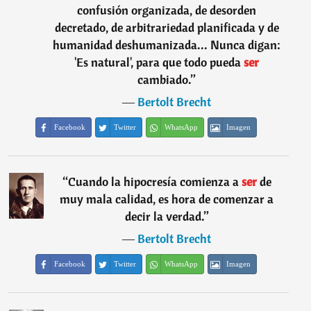
confusión organizada, de desorden
decretado, de arbitrariedad planificada y de
humanidad deshumanizada... Nunca digan:
'Es natural', para que todo pueda
ser
cambiado.
”
―
Bertolt Brecht
Facebook
Twitter
WhatsApp
Imagen
“
Cuando la hipocresía comienza a
ser
de
muy mala calidad, es hora de comenzar a
decir la verdad.
”
―
Bertolt Brecht
Facebook
Twitter
WhatsApp
Imagen