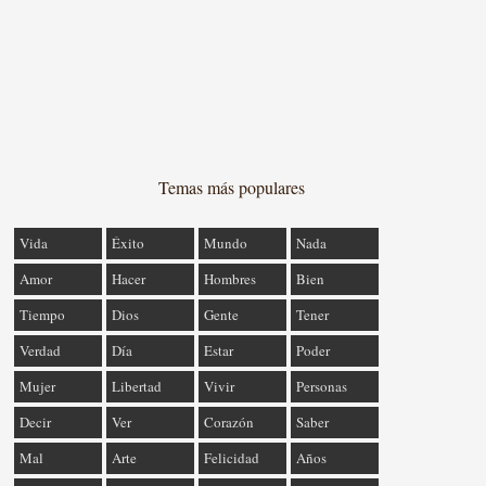
Temas más populares
Vida
Éxito
Mundo
Nada
Amor
Hacer
Hombres
Bien
Tiempo
Dios
Gente
Tener
Verdad
Día
Estar
Poder
Mujer
Libertad
Vivir
Personas
Decir
Ver
Corazón
Saber
Mal
Arte
Felicidad
Años