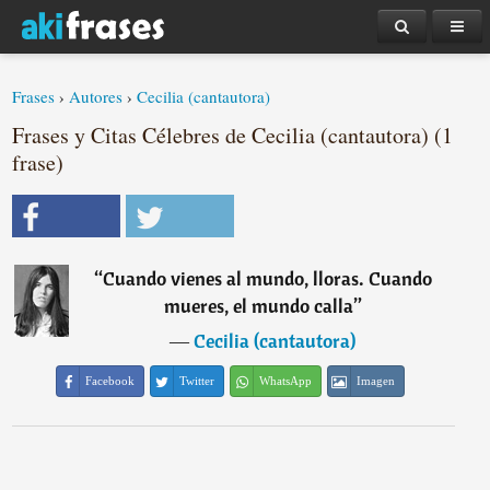
Frases
›
Autores
›
Cecilia (cantautora)
Frases y Citas Célebres de Cecilia (cantautora) (1
frase)
“
Cuando vienes al mundo, lloras. Cuando
mueres, el mundo calla
”
―
Cecilia (cantautora)
Facebook
Twitter
WhatsApp
Imagen