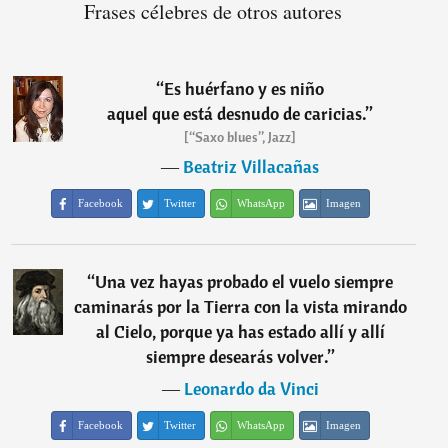
Frases célebres de otros autores
“
Es huérfano y es niño
aquel que está desnudo de caricias.
”
[“Saxo blues”, Jazz]
―
Beatriz Villacañas
Facebook
Twitter
WhatsApp
Imagen
“
Una vez hayas probado el vuelo siempre
caminarás por la Tierra con la vista mirando
al Cielo, porque ya has estado allí y allí
siempre desearás volver.
”
―
Leonardo da Vinci
Facebook
Twitter
WhatsApp
Imagen