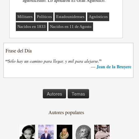
agnosticismo. Lo apodaron El Gran Agnóstico.
Militares
Políticos
Estadounidenses
Agnósticos
Nacidos en 1833
Nacidos en 11 de Agosto
Frase del Día
“
”
Sólo hay un camino para llegar, y mil para alejarse.
Jean de la Bruyere
—
Autores
Temas
Autores populares