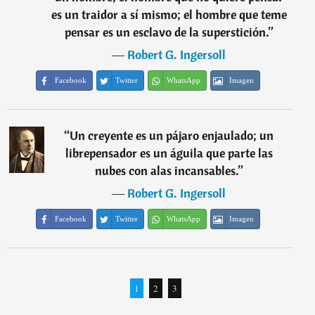
es un traidor a sí mismo; el hombre que teme
pensar es un esclavo de la superstición.
”
―
Robert G. Ingersoll
Facebook
Twitter
WhatsApp
Imagen
“
Un creyente es un pájaro enjaulado; un
librepensador es un águila que parte las
nubes con alas incansables.
”
―
Robert G. Ingersoll
Facebook
Twitter
WhatsApp
Imagen
1
2
3