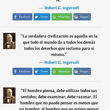
―
Robert G. Ingersoll
Facebook
Twitter
WhatsApp
Imagen
“
La verdadera civilización es aquella en la
que todo el mundo da a todos los demás
todos los derechos que reclama para sí
mismo.
”
―
Robert G. Ingersoll
Facebook
Twitter
WhatsApp
Imagen
“
El hombre piensa, debe utilizar todos sus
sentidos; debe examinar; debe razonar. El
hombre que no puede pensar es menos que
un hombre; el hombre que no quiere pensar