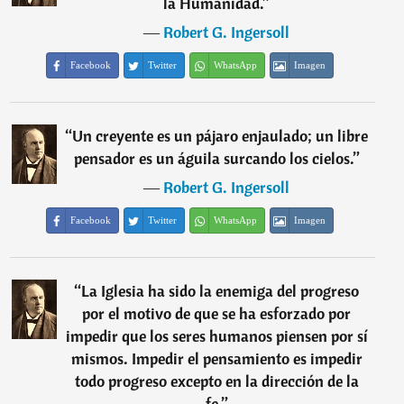
la Humanidad.
”
―
Robert G. Ingersoll
Facebook
Twitter
WhatsApp
Imagen
“
Un creyente es un pájaro enjaulado; un libre
pensador es un águila surcando los cielos.
”
―
Robert G. Ingersoll
Facebook
Twitter
WhatsApp
Imagen
“
La Iglesia ha sido la enemiga del progreso
por el motivo de que se ha esforzado por
impedir que los seres humanos piensen por sí
mismos. Impedir el pensamiento es impedir
todo progreso excepto en la dirección de la
fe.
”