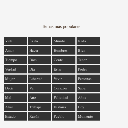
Temas más populares
Vida
Éxito
Mundo
Nada
Amor
Hacer
Hombres
Bien
Tiempo
Dios
Gente
Tener
Verdad
Día
Estar
Poder
Mujer
Libertad
Vivir
Personas
Decir
Ver
Corazón
Saber
Mal
Arte
Felicidad
Años
Alma
Trabajo
Historia
Hoy
Estado
Razón
Pueblo
Momento