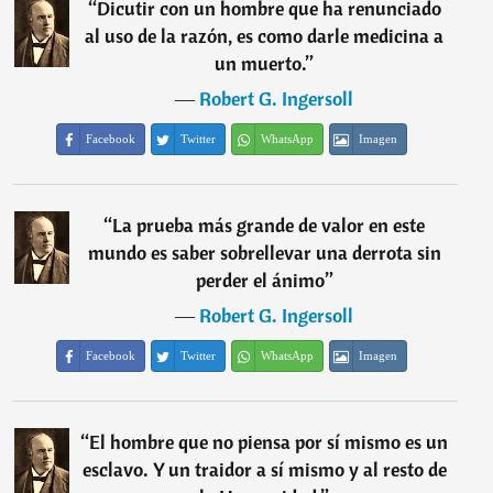
“
Dicutir con un hombre que ha renunciado
al uso de la razón, es como darle medicina a
un muerto.
”
―
Robert G. Ingersoll
Facebook
Twitter
WhatsApp
Imagen
“
La prueba más grande de valor en este
mundo es saber sobrellevar una derrota sin
perder el ánimo
”
―
Robert G. Ingersoll
Facebook
Twitter
WhatsApp
Imagen
“
El hombre que no piensa por sí mismo es un
esclavo. Y un traidor a sí mismo y al resto de