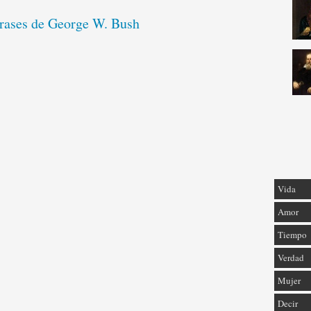
frases de George W. Bush
Vida
Amor
Tiempo
Verdad
Mujer
Decir