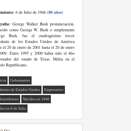
imiento:
(80 años)
6 de Julio de 1946
rafia:
George Walker Bush pronunciación,
ocido como George W. Bush o simplemente
rge Bush, fue el cuadragésimo tercer
sidente de los Estados Unidos de América
e el 20 de enero de 2001 hasta el 20 de enero
2009. Entre 1995 y 2000 había sido el 46o
ernador del estado de Texas. Milita en el
ido Republicano.
ticos
Gobernantes
identes de Estados Unidos
Empresarios
dounidenses
Nacidos en 1946
dos en 6 de Julio
el Día