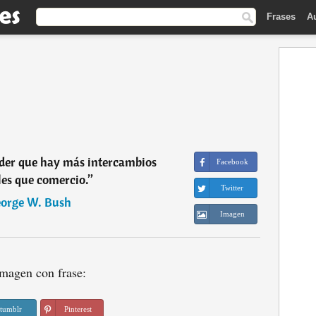
Frases
A
der que hay más intercambios
Facebook
es que comercio.
”
Twitter
orge W. Bush
Imagen
magen con frase:
tumblr
Pinterest