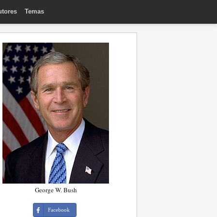
utores
Temas
George W. Bush
Facebook