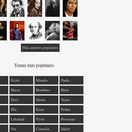
Más autores populares
Temas más populares
Éxito
Mundo
Nada
Hacer
Hombres
Bien
Dios
Gente
Tener
Día
Estar
Poder
Libertad
Vivir
Personas
Ver
Corazón
Saber