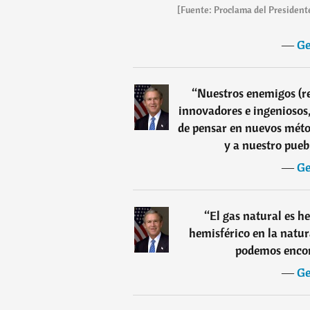
[Fuente: Proclama del Presidente
―
Ge
“
Nuestros enemigos (ref
innovadores e ingeniosos
de pensar en nuevos métod
y a nuestro pueb
―
Ge
“
El gas natural es h
hemisférico en la natur
podemos encont
―
Ge