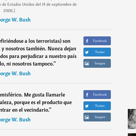
 de Estados Unidos del 14 de septiembre de
2006.]
orge W. Bush
iriéndose a los terroristas) son
Facebook
, y nosotros también. Nunca dejan
Twitter
os para perjudicar a nuestro país
lo, ni nosotros tampoco.
”
Imagen
orge W. Bush
emisférico. Me gusta llamarle
Facebook
aleza, porque es el producto que
Twitter
rar en el vecindario.
”
Imagen
orge W. Bush