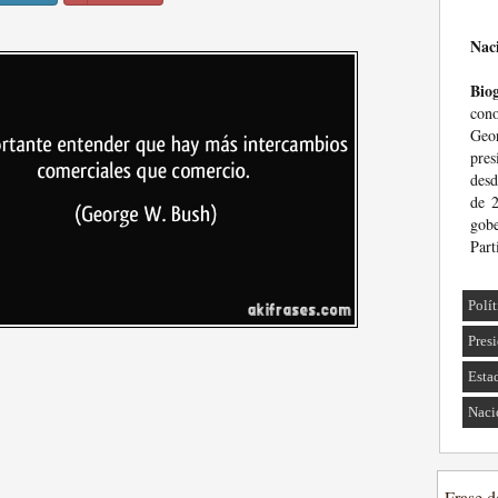
Nac
Biog
con
Geo
pre
desd
de 
gob
Part
Polí
Pres
Esta
Naci
Frase d