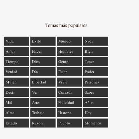
Temas más populares
Vida
Éxito
Mundo
Nada
Amor
Hacer
Hombres
Bien
Tiempo
Dios
Gente
Tener
Verdad
Día
Estar
Poder
Mujer
Libertad
Vivir
Personas
Decir
Ver
Corazón
Saber
Mal
Arte
Felicidad
Años
Alma
Trabajo
Historia
Hoy
Estado
Razón
Pueblo
Momento