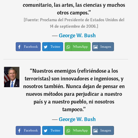
comunitario, las artes, las ciencias y muchos
otros campos.
”
[Fuente: Proclama del Presidente de Estados Unidos del
14 de septiembre de 2006.]
―
George W. Bush
Facebook
Twitter
WhatsApp
Imagen
“
Nuestros enemigos (refiriéndose a los
terroristas) son innovadores e ingeniosos, y
nosotros también. Nunca dejan de pensar en
nuevos métodos para perjudicar a nuestro
país y a nuestro pueblo, ni nosotros
tampoco.
”
―
George W. Bush
Facebook
Twitter
WhatsApp
Imagen