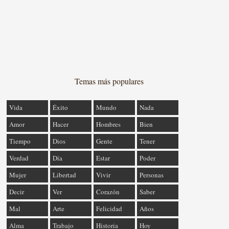
Temas más populares
Vida
Éxito
Mundo
Nada
Amor
Hacer
Hombres
Bien
Tiempo
Dios
Gente
Tener
Verdad
Día
Estar
Poder
Mujer
Libertad
Vivir
Personas
Decir
Ver
Corazón
Saber
Mal
Arte
Felicidad
Años
Alma
Trabajo
Historia
Hoy