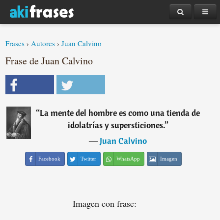
Frases
›
Autores
›
Juan Calvino
Frase de Juan Calvino
“
La mente del hombre es como una tienda de
idolatrías y supersticiones.
”
―
Juan Calvino
Facebook
Twitter
WhatsApp
Imagen
Imagen con frase: