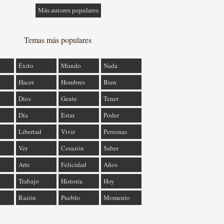
Más autores populares
Temas más populares
Éxito
Mundo
Nada
Hacer
Hombres
Bien
Dios
Gente
Tener
Día
Estar
Poder
Libertad
Vivir
Personas
Ver
Corazón
Saber
Arte
Felicidad
Años
Trabajo
Historia
Hoy
Razón
Pueblo
Momento