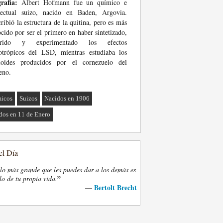
rafia:
Albert Hofmann fue un químico e
electual suizo, nacido en Baden, Argovia.
ribió la estructura de la quitina, pero es más
cido por ser el primero en haber sintetizado,
erido y experimentado los efectos
otrópicos del LSD, mientras estudiaba los
aloides producidos por el cornezuelo del
eno.
icos
Suizos
Nacidos en 1906
dos en 11 de Enero
el Día
lo más grande que les puedes dar a los demás es
”
lo de tu propia vida.
Bertolt Brecht
—