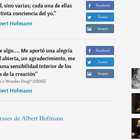
, sino varias; cada una de ellas
Facebook
tinta conciencia del yo.
”
Twitter
bert Hofmann
Imagen
 algo.... Me aportó una alegría
Facebook
d abierta, un agradecimiento, me
Twitter
 una sensibilidad interior de los
 de la creación
”
Imagen
k's Wonder Drug? (2006)]
bert Hofmann
frases de Albert Hofmann