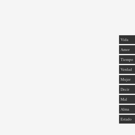
Vida
Amor
Tiempo
Verdad
Mujer
Decir
Mal
Alma
Estado