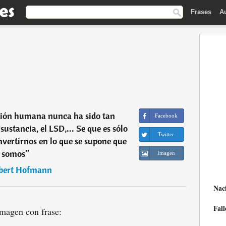
Frases
A
ción humana nunca ha sido tan
Facebook
sustancia, el LSD,... Se que es sólo
Twitter
vertirnos en lo que se supone que
somos
”
Imagen
bert Hofmann
Nac
Fall
magen con frase: