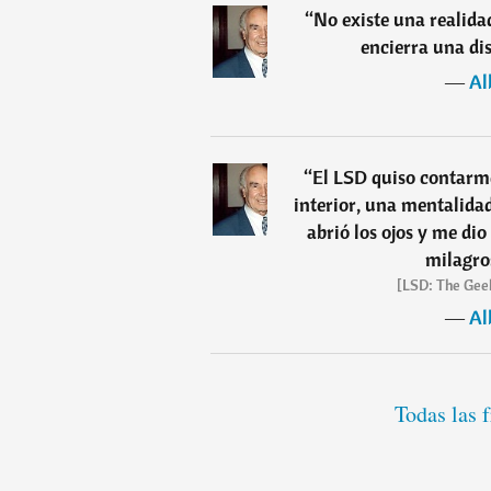
“
No existe una realidad
encierra una dis
―
Al
“
El LSD quiso contarme
interior, una mentalida
abrió los ojos y me dio
milagros
[LSD: The Gee
―
Al
Todas las 