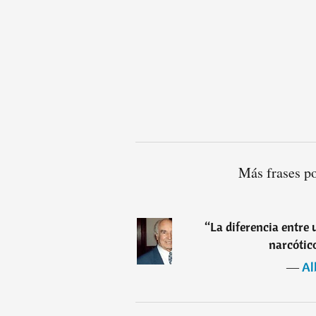
Más frases p
“
La diferencia entre
narcótico
―
Al