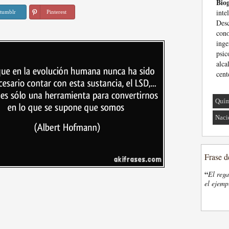
Biog
int
tumblr
Pinterest
Desc
cono
ing
psic
alc
cent
Quím
Naci
Frase d
“
El rega
el ejemp