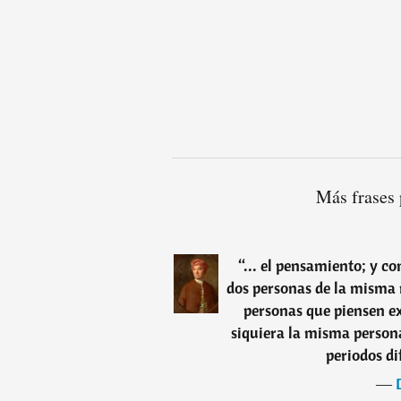
Más frases
“
... el pensamiento; y c
dos personas de la misma
personas que piensen ex
siquiera la misma person
periodos di
―