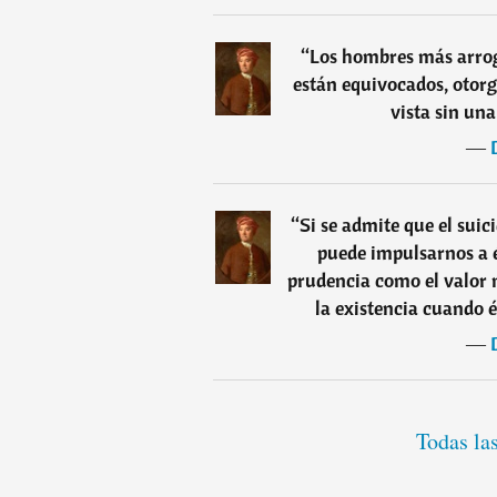
“
Los hombres más arrog
están equivocados, otorg
vista sin un
―
“
Si se admite que el suic
puede impulsarnos a é
prudencia como el valor 
la existencia cuando é
―
Todas la