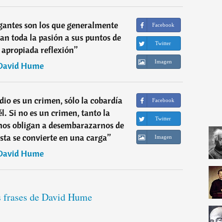
antes son los que generalmente
Facebook
an toda la pasión a sus puntos de
Twitter
a apropiada reflexión
”
Imagen
David Hume
idio es un crimen, sólo la cobardía
Facebook
l. Si no es un crimen, tanto la
Twitter
nos obligan a desembarazarnos de
sta se convierte en una carga
”
Imagen
David Hume
s frases de David Hume