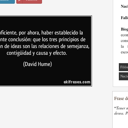
Nac
Fall
Biog
econ
cons
la 
esco
Filó
Naci
Frase d
“
Tener n
desea. P