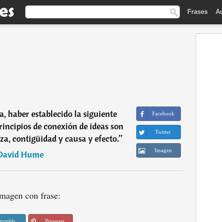
Frases
A
a, haber establecido la siguiente
Facebook
principios de conexión de ideas son
Twitter
za, contigüidad y causa y efecto.
”
Imagen
David Hume
magen con frase:
tumblr
Pinterest