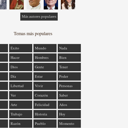
Más autores populares
Temas más populares
Éxito
Mundo
Nada
Hacer
Hombres
Bien
Dios
Gente
Tener
Día
Estar
Poder
Libertad
Vivir
Personas
Ver
Corazón
Saber
Arte
Felicidad
Años
Trabajo
Historia
Hoy
Razón
Pueblo
Momento