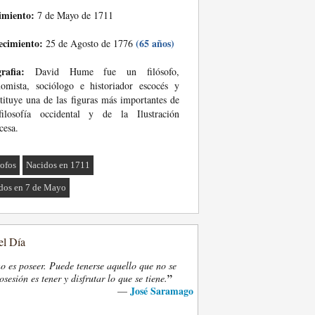
imiento:
7 de Mayo de 1711
ecimiento:
(65 años)
25 de Agosto de 1776
rafia:
David Hume fue un filósofo,
omista, sociólogo e historiador escocés y
tituye una de las figuras más importantes de
filosofía occidental y de la Ilustración
cesa.
sofos
Nacidos en 1711
dos en 7 de Mayo
el Día
o es poseer. Puede tenerse aquello que no se
”
osesión es tener y disfrutar lo que se tiene.
José Saramago
—