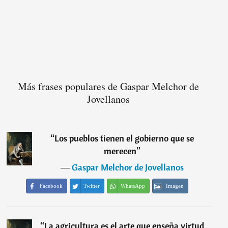
Más frases populares de Gaspar Melchor de
Jovellanos
“
Los pueblos tienen el gobierno que se
merecen
”
―
Gaspar Melchor de Jovellanos
Facebook
Twitter
WhatsApp
Imagen
“
La agricultura es el arte que enseña virtud