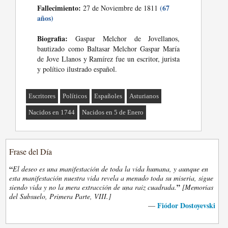
Fallecimiento:
(67
27 de Noviembre de 1811
años)
Biografia:
Gaspar Melchor de Jovellanos,
bautizado como Baltasar Melchor Gaspar María
de Jove Llanos y Ramírez fue un escritor, jurista
y político ilustrado español.
Escritores
Políticos
Españoles
Asturianos
Nacidos en 1744
Nacidos en 5 de Enero
Frase del Día
“
El deseo es una manifestación de toda la vida humana, y aunque en
esta manifestación nuestra vida revela a menudo toda su miseria, sigue
”
siendo vida y no la mera extracción de una raiz cuadrada.
[Memorias
del Subsuelo, Primera Parte, VIII.]
Fiódor Dostoyevski
—