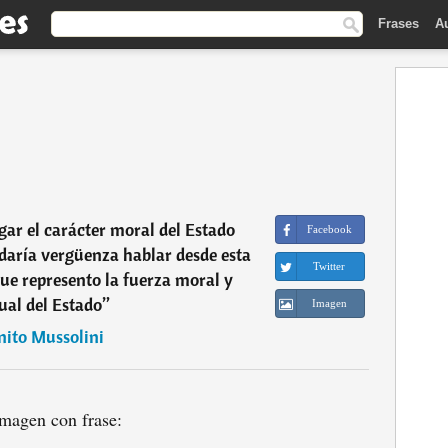
Frases
A
ar el carácter moral del Estado
Facebook
daría vergüenza hablar desde esta
Twitter
 que represento la fuerza moral y
tual del Estado
”
Imagen
nito Mussolini
magen con frase: