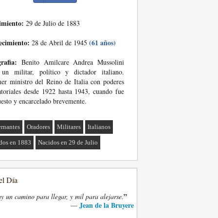
imiento:
29 de Julio de 1883
ecimiento:
(61 años)
28 de Abril de 1945
rafia:
Benito Amilcare Andrea Mussolini
un militar, político y dictador italiano.
er ministro del Reino de Italia con poderes
atoriales desde 1922 hasta 1943, cuando fue
esto y encarcelado brevemente.
rnantes
Oradores
Militares
Italianos
dos en 1883
Nacidos en 29 de Julio
el Día
”
y un camino para llegar, y mil para alejarse.
Jean de la Bruyere
—