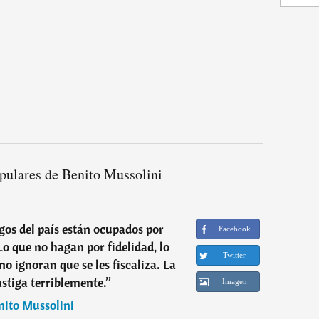
pulares de Benito Mussolini
gos del país están ocupados por
Facebook
Lo que no hagan por fidelidad, lo
Twitter
o ignoran que se les fiscaliza. La
astiga terriblemente.
”
Imagen
nito Mussolini