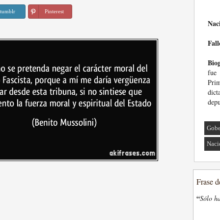
tumblr
Pinterest
Nac
Fall
Biog
fue 
Prim
dict
depu
Gobe
Naci
Frase d
“
Sólo ha