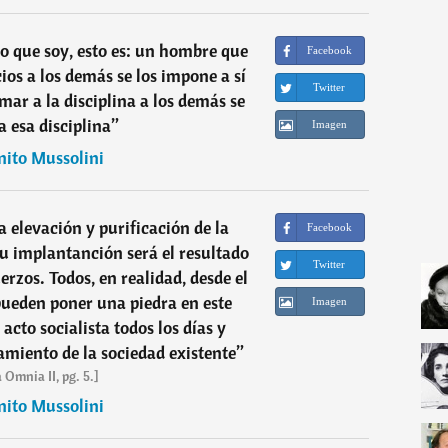
lo que soy, esto es: un hombre que
Facebook
ios a los demás se los impone a sí
Twitter
mar a la disciplina a los demás se
a esa disciplina
”
Imagen
nito Mussolini
a elevación y purificación de la
Facebook
su implantanción será el resultado
Twitter
erzos. Todos, en realidad, desde el
 pueden poner una piedra en este
Imagen
 acto socialista todos los días y
amiento de la sociedad existente
”
 Omnia II, pg. 5.]
nito Mussolini