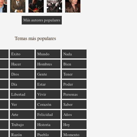
Más autores populares
Temas más populares
Éxito
Mundo
Nada
Hacer
Hombres
Bien
Dios
Gente
Tener
Día
Estar
Poder
Libertad
Vivir
Personas
Ver
Corazón
Saber
Arte
Felicidad
Años
Trabajo
Historia
Hoy
Razón
Pueblo
Momento