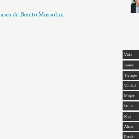
rases de Benito Mussolini
Vida
Amor
Tiempo
Verdad
Mujer
Decir
Mal
Alma
Estado