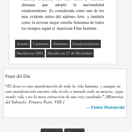
alemana que adoptó la nacionalidad
estadounidense. Es considerada como uno de los
más evidents mitos del séptimo Arte, y también
como la novena mejor estrella femenina de todos
los tiempos según el American Film Institute.
Actores
Cantantes
Alemanes
Estadounidenses
Nacidos en 1901
Nacidos en 27 de Diciembre
Frase del Día
“
El deseo es una manifestación de toda la vida humana, y aunque en
esta manifestación nuestra vida revela a menudo toda su miseria, sigue
”
siendo vida y no la mera extracción de una raiz cuadrada.
[Memorias
del Subsuelo, Primera Parte, VIII.]
Fiódor Dostoyevski
—