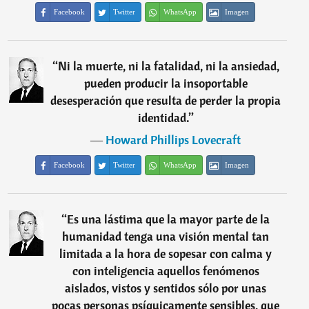
Facebook
Twitter
WhatsApp
Imagen
“
Ni la muerte, ni la fatalidad, ni la ansiedad,
pueden producir la insoportable
desesperación que resulta de perder la propia
identidad.
”
―
Howard Phillips Lovecraft
Facebook
Twitter
WhatsApp
Imagen
“
Es una lástima que la mayor parte de la
humanidad tenga una visión mental tan
limitada a la hora de sopesar con calma y
con inteligencia aquellos fenómenos
aislados, vistos y sentidos sólo por unas
pocas personas psíquicamente sensibles, que