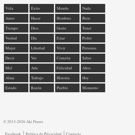
Vida
Éxito
Mundo
Nada
Amor
Hacer
Hombres
Bien
Tiempo
Dios
Gente
Tener
Verdad
Día
Estar
Poder
Mujer
Libertad
Vivir
Personas
Decir
Ver
Corazón
Saber
Mal
Arte
Felicidad
Años
Alma
Trabajo
Historia
Hoy
Estado
Razón
Pueblo
Momento
© 2013-2026 Aki Frases
Facebook
Política de Privacidad
Contacto