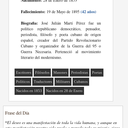
Nacimiento:
28 de Enero de 1853
Fallecimiento:
(42 años)
19 de Mayo de 1895
Biografia:
José Julián Martí Pérez fue un
político republicano democrático, pensador,
periodista, filósofo y poeta cubano de origen
español, creador del Partido Revolucionario
Cubano y organizador de la Guerra del 95 o
Guerra Necesaria. Perteneció al movimiento
literario del modernismo.
Escritores
Filósofos
Masones
Periodistas
Poetas
Políticos
Traductores
Militares
Cubanos
Nacidos en 1853
Nacidos en 28 de Enero
Frase del Día
“
El deseo es una manifestación de toda la vida humana, y aunque en
esta manifestación nuestra vida revela a menudo toda su miseria, sigue