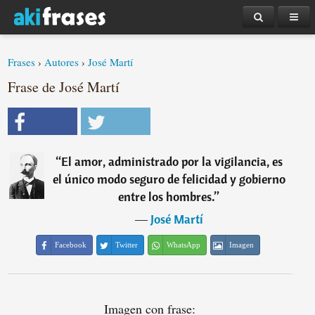
Frases
›
Autores
›
José Martí
Frase de José Martí
“
El amor, administrado por la vigilancia, es
el único modo seguro de felicidad y gobierno
entre los hombres.
”
―
José Martí
Facebook
Twitter
WhatsApp
Imagen
Imagen con frase: