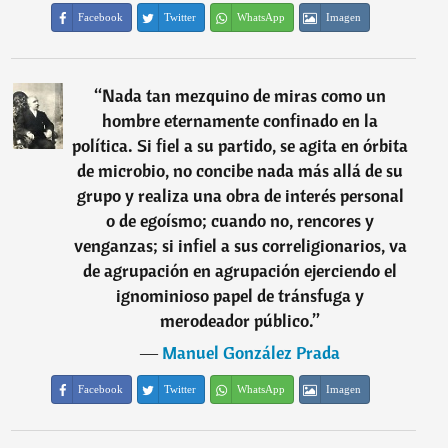
Facebook
Twitter
WhatsApp
Imagen
“
Nada tan mezquino de miras como un
hombre eternamente confinado en la
política. Si fiel a su partido, se agita en órbita
de microbio, no concibe nada más allá de su
grupo y realiza una obra de interés personal
o de egoísmo; cuando no, rencores y
venganzas; si infiel a sus correligionarios, va
de agrupación en agrupación ejerciendo el
ignominioso papel de tránsfuga y
merodeador público.
”
―
Manuel González Prada
Facebook
Twitter
WhatsApp
Imagen