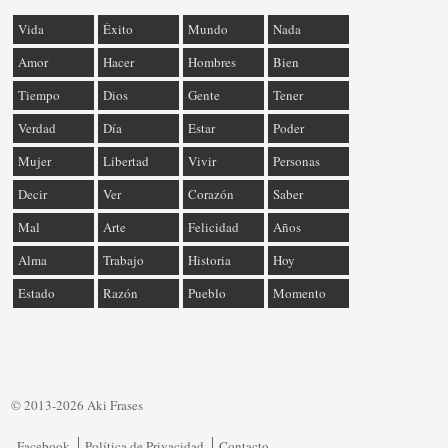
Vida
Éxito
Mundo
Nada
Amor
Hacer
Hombres
Bien
Tiempo
Dios
Gente
Tener
Verdad
Día
Estar
Poder
Mujer
Libertad
Vivir
Personas
Decir
Ver
Corazón
Saber
Mal
Arte
Felicidad
Años
Alma
Trabajo
Historia
Hoy
Estado
Razón
Pueblo
Momento
© 2013-2026 Aki Frases
Facebook
Política de Privacidad
Contacto