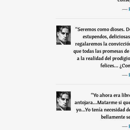
―
“
Seremos como dioses. D
estupendos, deliciosas
regalaremos la convicción
que todas las promesas de 
a la realidad del prodigi
felices... ¿C
―
“
Yo ahora era libr
antojara...Matarme si quer
yo...Yo tenía necesidad 
bellamente se
―