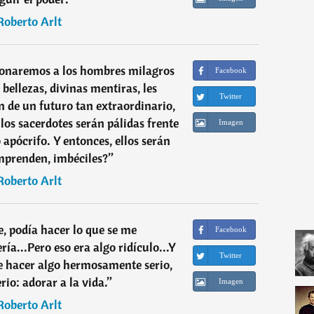
Roberto Arlt
onaremos a los hombres milagros
Facebook
 bellezas, divinas mentiras, les
Twitter
 de un futuro tan extraordinario,
los sacerdotes serán pálidas frente
Imagen
o apócrifo. Y entonces, ellos serán
omprenden, imbéciles?
”
Roberto Arlt
e, podía hacer lo que se me
Facebook
ía...Pero eso era algo ridículo...Y
Twitter
de hacer algo hermosamente serio,
rio: adorar a la vida.
”
Imagen
Roberto Arlt