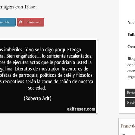
magen con frase:
Nac
tumblr
Pinterest
Fall
Ocu
Biog
cono
cue
arge
Peri
Naci
Frase d