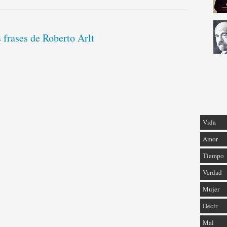
 frases de Roberto Arlt
Vida
Amor
Tiempo
Verdad
Mujer
Decir
Mal