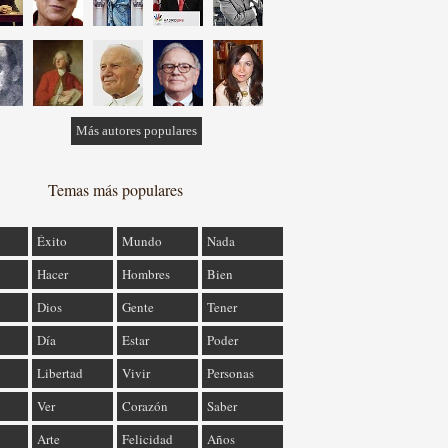
Más autores populares
Temas más populares
Éxito
Mundo
Nada
Hacer
Hombres
Bien
Dios
Gente
Tener
Día
Estar
Poder
Libertad
Vivir
Personas
Ver
Corazón
Saber
Arte
Felicidad
Años