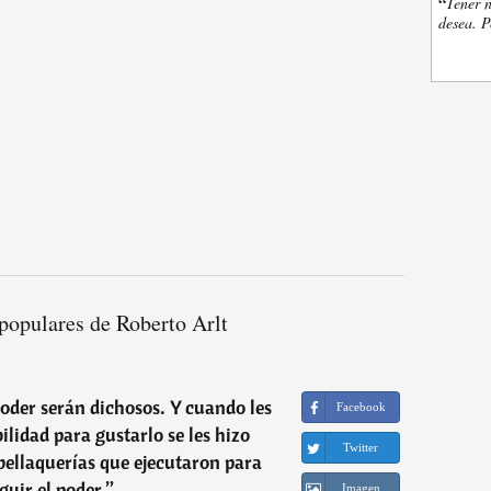
“
Tener n
desea. P
populares de Roberto Arlt
Poder serán dichosos. Y cuando les
Facebook
bilidad para gustarlo se les hizo
Twitter
 bellaquerías que ejecutaron para
guir el poder.
”
Imagen