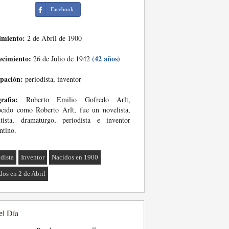
Facebook
imiento:
2 de Abril de 1900
ecimiento:
(42 años)
26 de Julio de 1942
pación:
periodista, inventor
rafia:
Roberto Emilio Gofredo Arlt,
cido como Roberto Arlt, fue un novelista,
ntista, dramaturgo, periodista e inventor
ntino.
odista
Inventor
Nacidos en 1900
dos en 2 de Abril
el Día