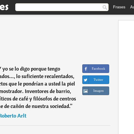
Frases
A
Y yo se lo digo porque tengo
Facebook
dos..., lo suficiente recalentados,
Twitter
tos que le pondrían a usted la piel
 mostrador. Inventores de barrio,
Imagen
ticos de café y filósofos de centros
ne de cañón de nuestra sociedad.
”
Roberto Arlt