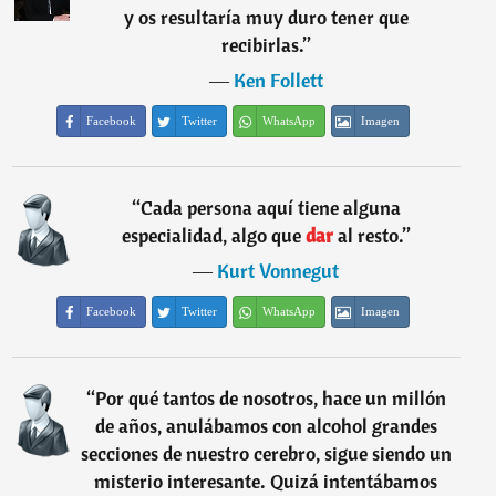
y os resultaría muy duro tener que
recibirlas.
”
―
Ken Follett
Facebook
Twitter
WhatsApp
Imagen
“
Cada persona aquí tiene alguna
especialidad, algo que
dar
al resto.
”
―
Kurt Vonnegut
Facebook
Twitter
WhatsApp
Imagen
“
Por qué tantos de nosotros, hace un millón
de años, anulábamos con alcohol grandes
secciones de nuestro cerebro, sigue siendo un
misterio interesante. Quizá intentábamos