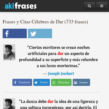
Frases y Citas Célebres de Dar (733 frases)
“
Ciertos escritores se crean noches
artificiales para
dar
un aspecto de
profundidad a su superficie y más relumbre
a sus luces mortecinas.
”
―
Joseph Joubert
Facebook
Twitter
WhatsApp
Imagen
“
La danza debe
dar
la idea de una ligereza y
una soltura incorpóreas, por así decirlo. El