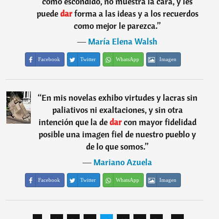
como escondido, no muestra la cara, y les
puede
dar
forma a las ideas y a los recuerdos
como mejor le parezca.
”
―
María Elena Walsh
Facebook
Twitter
WhatsApp
Imagen
“
En mis novelas exhibo virtudes y lacras sin
paliativos ni exaltaciones, y sin otra
intención que la de
dar
con mayor fidelidad
posible una imagen fiel de nuestro pueblo y
de lo que somos.
”
―
Mariano Azuela
Facebook
Twitter
WhatsApp
Imagen