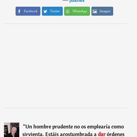
Facebook
Twitter
WhatsApp
Imagen
“
Un hombre prudente no os emplearía como
sirvienta. Estáis acostumbrada a
dar
órdenes