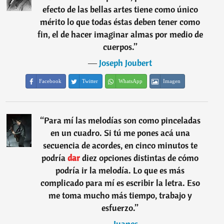
efecto de las bellas artes tiene como único
mérito lo que todas éstas deben tener como
fin, el de hacer imaginar almas por medio de
cuerpos.
”
―
Joseph Joubert
Facebook
Twitter
WhatsApp
Imagen
“
Para mí las melodías son como pinceladas
en un cuadro. Si tú me pones acá una
secuencia de acordes, en cinco minutos te
podría
dar
diez opciones distintas de cómo
podría ir la melodía. Lo que es más
complicado para mí es escribir la letra. Eso
me toma mucho más tiempo, trabajo y
esfuerzo.
”
―
Juanes