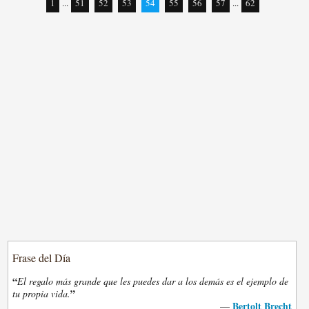
1
...
51
52
53
54
55
56
57
...
62
Frase del Día
“
El regalo más grande que les puedes dar a los demás es el ejemplo de
”
tu propia vida.
Bertolt Brecht
—