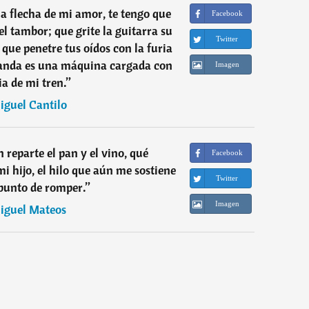
la flecha de mi amor, te tengo que
Facebook
el tambor; que grite la guitarra su
Twitter
o que penetre tus oídos con la furia
 banda es una máquina cargada con
Imagen
ia de mi tren.
”
iguel Cantilo
 reparte el pan y el vino, qué
Facebook
mi hijo, el hilo que aún me sostiene
Twitter
 punto de romper.
”
Imagen
iguel Mateos