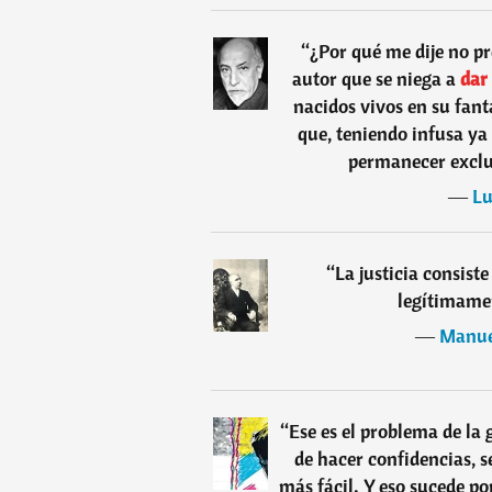
“
¿Por qué me dije no 
autor que se niega a
dar
nacidos vivos en su fanta
que, teniendo infusa ya 
permanecer exclu
―
Lu
“
La justicia consiste
legítimamen
―
Manue
“
Ese es el problema de la
de hacer confidencias, s
más fácil. Y eso sucede p