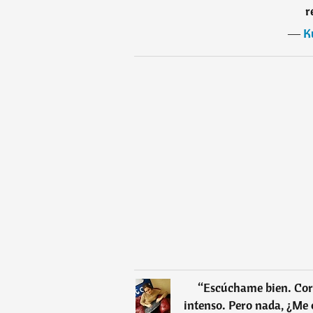
r
―
K
“
Escúchame bien. Cor
intenso. Pero nada, ¿Me 