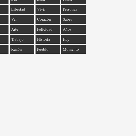
Libertad
Vivir
Personas
Ver
Corazón
Saber
Arte
Felicidad
Años
Trabajo
Historia
Hoy
Razón
Pueblo
Momento