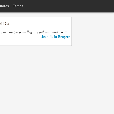
utores
Temas
el Día
”
y un camino para llegar, y mil para alejarse.
Jean de la Bruyere
—