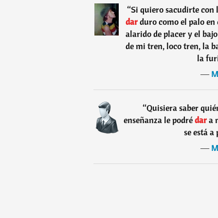
“
Si quiero sacudirte con 
dar
duro como el palo en 
alarido de placer y el baj
de mi tren, loco tren, la
la fur
―
M
“
Quisiera saber quién
enseñanza le podré
dar
a 
se está a
―
M