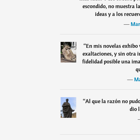
escondido, no muestra la
ideas y a los recue
―
Mar
“
En mis novelas exhibo v
exaltaciones, y sin otra 
fidelidad posible una ima
q
―
Ma
“
Al que la razón no pud
dio 