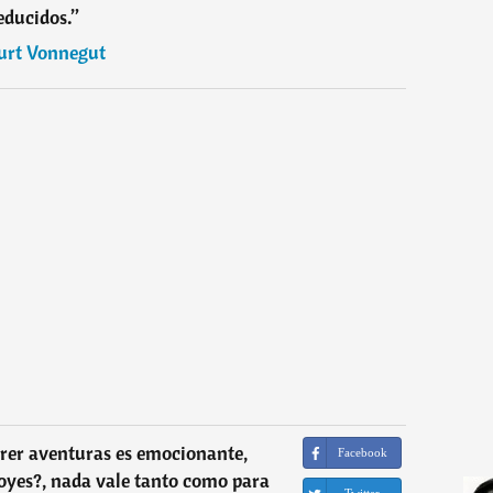
educidos.
”
urt Vonnegut
rer aventuras es emocionante,
Facebook
oyes?, nada vale tanto como para