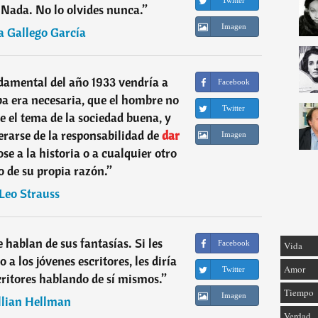
Twitter
. Nada. No lo olvides nunca.
”
Imagen
a Gallego García
damental del año 1933 vendría a
Facebook
eba era necesaria, que el hombre no
Twitter
e el tema de la sociedad buena, y
rarse de la responsabilidad de
dar
Imagen
se a la historia o a cualquier otro
o de su propia razón.
”
Leo Strauss
 hablan de sus fantasías. Si les
Facebook
Vida
 a los jóvenes escritores, les diría
Amor
Twitter
ritores hablando de sí mismos.
”
Tiempo
Imagen
llian Hellman
Verdad