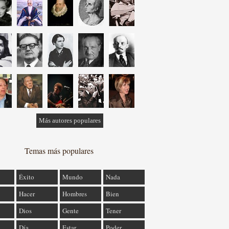
Más autores populares
Temas más populares
Éxito
Mundo
Nada
Hacer
Hombres
Bien
Dios
Gente
Tener
Día
Estar
Poder