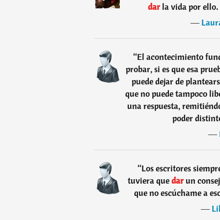
dar
la vida por ello
―
Laur
“
El acontecimiento fun
probar, si es que esa pru
puede dejar de plantears
que no puede tampoco libe
una respuesta, remitiéndo
poder distint
―
“
Los escritores siempre
tuviera que
dar
un consejo
que no escúchame a esc
―
Li