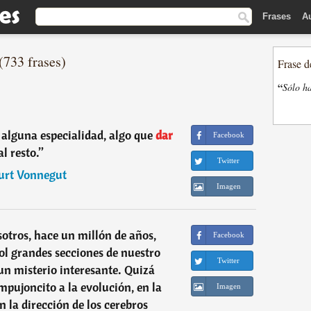
Frases
A
(733 frases)
Frase d
“
Sólo ha
 alguna especialidad, algo que
dar
Facebook
al resto.
”
Twitter
urt Vonnegut
Imagen
sotros, hace un millón de años,
Facebook
l grandes secciones de nuestro
Twitter
 un misterio interesante. Quizá
mpujoncito a la evolución, en la
Imagen
n la dirección de los cerebros