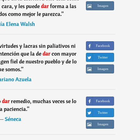
 cara, y les puede
dar
forma a las
Imagen
rdos como mejor le parezca.
”
ía Elena Walsh
irtudes y lacras sin paliativos ni
Facebook
intención que la de
dar
con mayor
Twitter
gen fiel de nuestro pueblo y de lo
ue somos.
”
Imagen
riano Azuela
o
dar
remedio, muchas veces se lo
Facebook
la paciencia.
”
Twitter
―
Séneca
Imagen