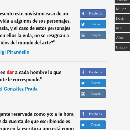
Mujer
presento este novísimo caso de un
Facebook
Decir
vida a algunos de sus personajes,
Twitter
sía, y el caso de estos personajes
Mal
en ellos la vida, no se resignan a
Imagen
Alma
idos del mundo del arte?
”
Estado
igi Pirandello
 en
dar
a cada hombre lo que
Facebook
te le corresponde.
”
Twitter
l González Prada
Imagen
 gente reservada como yo: a la hora
Facebook
e da cuenta de que escribiendo es
Twitter
orque en la escritura uno está como